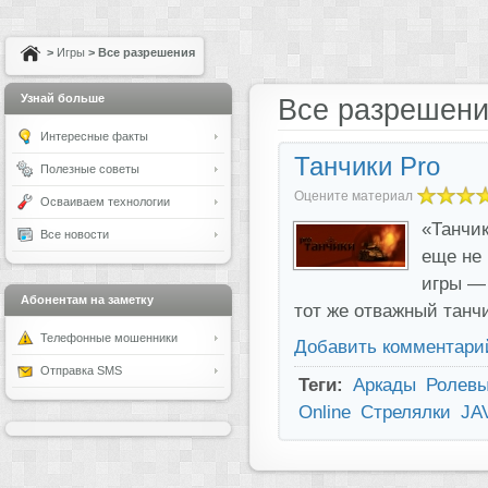
>
Игры
> Все разрешения
Узнай больше
Все разрешен
Интересные факты
Танчики Pro
Полезные советы
Оцените материал
Осваиваем технологии
«Танчик
Все новости
еще не 
игры — 
Абонентам на заметку
тот же отважный танч
Телефонные мошенники
Добавить комментари
Отправка SMS
Теги:
Аркады
Ролевы
Online
Стрелялки
JA