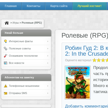
Главная
Контакты
Карта сайта
Лучший хостинг!
>
Игры
> Ролевые (RPG)
Узнай больше
Ролевые (RPG
Интересные факты
Робин Гуд 2: В 
Полезные советы
2: In the Crusad
Осваиваем технологии
Оцените материал
Все новости
Продолж
часть 
Абонентам на заметку
истори
Много к
Телефонные мошенники
тактик
Отправка SMS
Добавить комментари