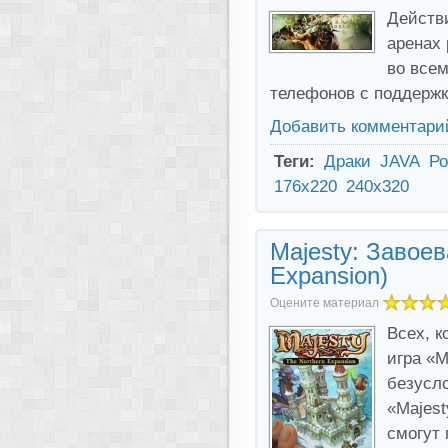
Действ
аренах 
во всем
телефонов с поддержк
Добавить комментари
Теги:
Драки
JAVA
Ро
176x220
240x320
Majesty: Завоев
Expansion)
Оцените материал
Всех, 
игра «M
безусло
«Majest
смогут 