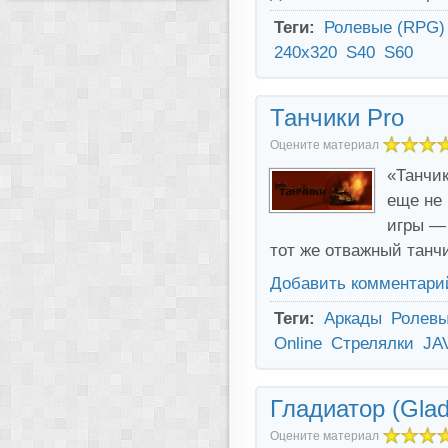
Теги:
Ролевые (RPG)
240x320
S40
S60
Танчики Pro
Оцените материал
«Танчик
еще не 
игры — 
тот же отважный танч
Добавить комментари
Теги:
Аркады
Ролевы
Online
Стрелялки
JA
Гладиатор (Gladi
Оцените материал