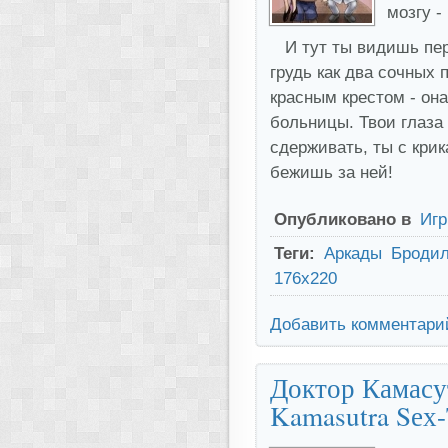
мозгу -
И тут ты видишь пер
грудь как два сочных 
красным крестом - она
больницы. Твои глаза 
сдерживать, ты с кри
бежишь за ней!
Опубликовано в
Иг
Теги:
Аркады
Бродил
176x220
Добавить комментари
Доктор Камасут
Kamasutra Sех-