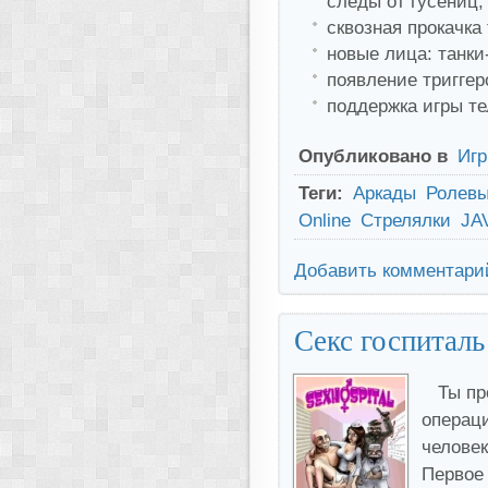
следы от гусениц;
сквозная прокачка 
новые лица: танки
появление триггер
поддержка игры те
Опубликовано в
Иг
Теги:
Аркады
Ролевы
Online
Стрелялки
JA
Добавить комментари
Секс госпиталь
Ты пр
операци
человек
Первое 