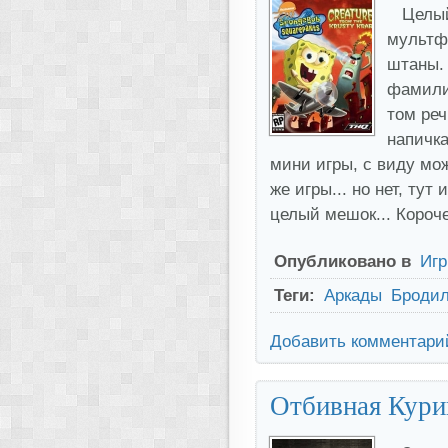
Целый
мультф
штаны. 
фамили
том реч
напичка
мини игры, с виду мож
же игры... но нет, тут
целый мешок... Короч
Опубликовано в
Иг
Теги:
Аркады
Бродил
Добавить комментари
Отбивная Куриц