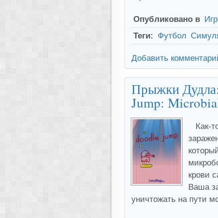
Опубликовано в
Иг
Теги:
Футбол
Симул
Добавить комментари
Прыжки Дудла:
Jump: Microbia
Как-т
зараже
который
микробо
крови с
Ваша за
уничтожать на пути м