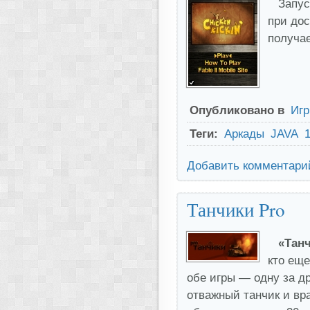
Запус
при до
получае
Опубликовано в
Иг
Теги:
Аркады
JAVA
Добавить комментари
Танчики Pro
«Танч
кто еще
обе игры — одну за др
отважный танчик и вра