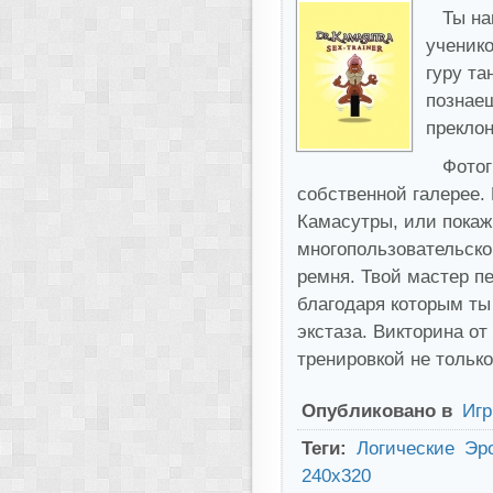
Ты на
ученик
гуру та
познаеш
преклон
Фотог
собственной галерее. 
Камасутры, или покаж
многопользовательско
ремня. Твой мастер п
благодаря которым ты
экстаза. Викторина о
тренировкой не тольк
Опубликовано в
Иг
Теги:
Логические
Эр
240x320