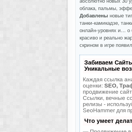
абсолютно новых 30 у
облака, пальмы, эффе
Добавлены
новые тип
танки-камикадзе, танк
онлайн-уровнях и… о 
красиво и реально жар
скрином в игре появил
Забиваем Сайт
Уникальные во
Каждая ссылка ан
оценки:
SEO, Тра
продвижение сайт
Ссылки, вечные сс
релизы - использ
SeoHammer для пр
Что умеет дела
— Продвижение в 