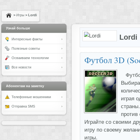
>
Игры
> Lordi
Узнай больше
Lordi
Интересные факты
Полезные советы
Футбол 3D (So
Осваиваем технологии
Все новости
Футбо
Выбира
Абонентам на заметку
количес
Телефонные мошенники
играя о
страны.
Отправка SMS
против 
Играйте со своими др
игру по своему желан
игры.