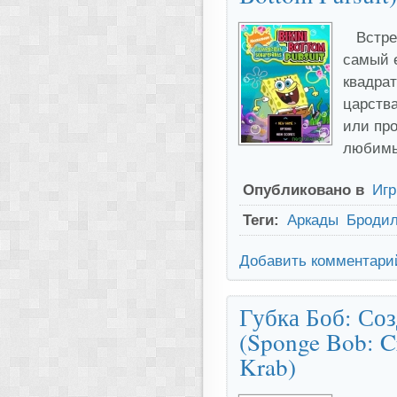
Встре
самый 
квадрат
царства
или про
любимы
Опубликовано в
Иг
Теги:
Аркады
Бродил
Добавить комментари
Губка Боб: Соз
(Sponge Bob: C
Krab)