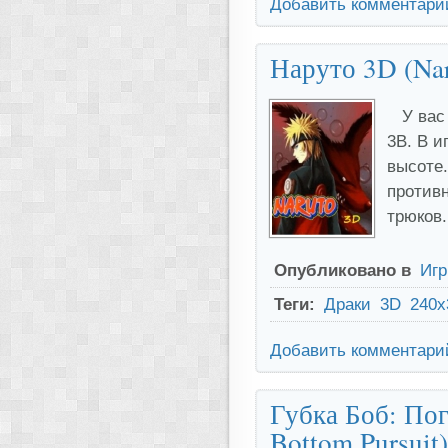
Добавить комментари
Наруто 3D (Na
У вас
3В. В и
высоте.
противн
трюков.
Опубликовано в
Иг
Теги:
Драки
3D
240x
Добавить комментари
Губка Боб: Пог
Bottom Pursuit)