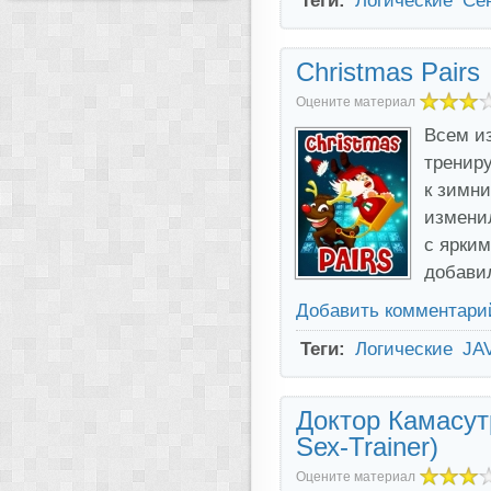
Теги:
Логические
Се
Christmas Pairs
Оцените материал
Всем из
тренир
к зимни
изменил
с ярким
добави
Добавить комментари
Теги:
Логические
JA
Доктор Камасутр
Sех-Trainer)
Оцените материал