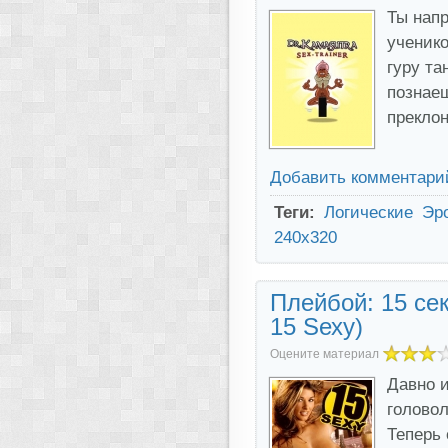
Ты напр
ученик
гуру та
познаеш
прекло
Добавить комментари
Теги:
Логические
Эр
240x320
Плейбой: 15 ce
15 Sехy)
Оцените материал
Давно 
головол
Теперь