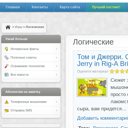
Главная
Контакты
Карта сайта
Лучший хостинг!
>
Игры
> Логические
Узнай больше
Логические
Интересные факты
Том и Джерри. 
Полезные советы
Jerry in Rig-A Br
Осваиваем технологии
Оцените материал
Все новости
Сюжет э
мышонка
Абонентам на заметку
просто 
лакомст
Телефонные мошенники
сыра, вам придется…
Отправка SMS
Добавить комментари