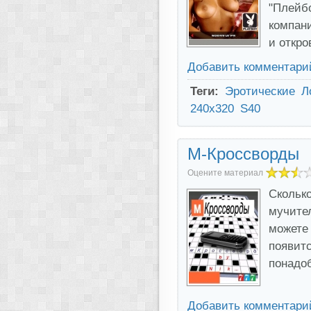
"Плейбо
компани
и откр
Добавить комментари
Теги:
Эротические
Л
240x320
S40
М-Кроссворды
Оцените материал
Сколько
мучите
можете 
появит
понадо
Добавить комментари