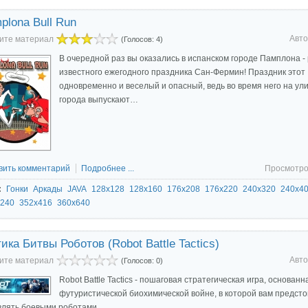
plona Bull Run
Авто
ите материал
(Голосов: 4)
В очередной раз вы оказались в испанском городе Памплона -
известного ежегодного праздника Сан-Фермин! Праздник этот
одновременно и веселый и опасный, ведь во время него на ул
города выпускают…
вить комментарий
Подробнее ...
Просмотро
:
Гонки
Аркады
JAVA
128x128
128x160
176x208
176x220
240x320
240x4
240
352x416
360x640
тика Битвы Роботов (Robot Battle Tactics)
Авто
ите материал
(Голосов: 0)
Robot Battle Tactics - пошаговая стратегическая игра, основанн
футуристической биохимической войне, в которой вам предсто
влять боевыми роботами.