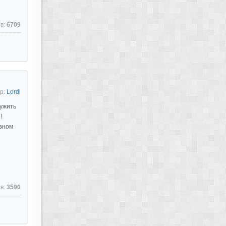
в:
6709
р:
Lordi
ужить
!
изном
в:
3590