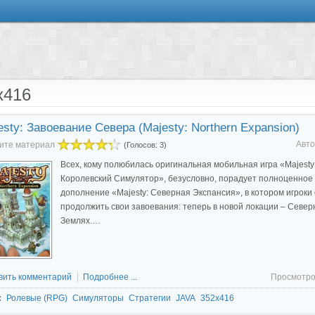
x416
esty: Завоевание Севера (Majesty: Northern Expansion)
Авто
ите материал
(Голосов: 3)
Всех, кому полюбилась оригинальная мобильная игра «Majesty
Королевский Симулятор», безусловно, порадует полноценное
дополнение «Majesty: Северная Экспансия», в котором игроки 
продолжить свои завоевания: теперь в новой локации – Север
Землях.…
вить комментарий
Подробнее ...
Просмотро
:
Ролевые (RPG)
Симуляторы
Стратегии
JAVA
352x416