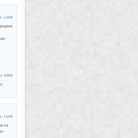
р:
Lordi
 родине
ицы
в:
4469
00
р:
Lordi
ая на
ит