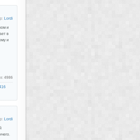
р:
Lordi
ком и
ает в
ому и
в:
4986
416
р:
Lordi
й
ичего.