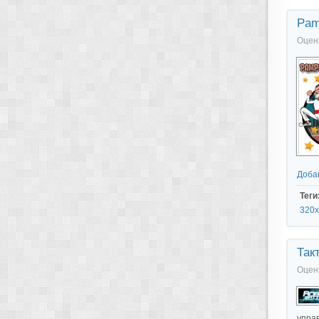
Pam
Оцен
Доба
Теги
320x
Так
Оцен
упра