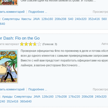
Они совсем одни на необитаемом острове. И только…
вить комментарий
Подробнее ...
Просмотро
:
Симуляторы
Квесты
JAVA
128x160
208x208
S40
240x320
352x416
S60
640
r Dash: Flo on the Go
Авто
ите материал
(Голосов: 3)
Проворная официантка Фло по-прежнему в деле и готова обсл
всех до одного клиентов с самыми привередливыми запросами
Вместе с ней вам предстоит поработать официантами на кру
лайнере, в вагоне-ресторане Восточного…
вить комментарий
Подробнее ...
Просмотро
:
Аркады
Симуляторы
JAVA
128x160
176x208
176x220
208x208
240x320
240
352x416
360x640