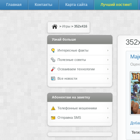
Главная
Контакты
Карта сайта
Лучший хостинг!
>
Игры
> 352x416
Узнай больше
352
Интересные факты
Maj
Полезные советы
Оцен
Осваиваем технологии
Все новости
Абонентам на заметку
Телефонные мошенники
Отправка SMS
Доба
Теги