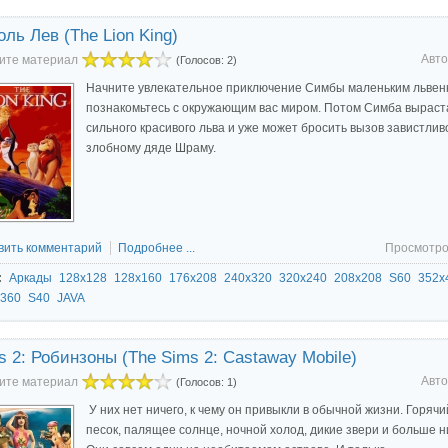
оль Лев (The Lion King)
Авто
ите материал
(Голосов: 2)
Начните увлекательное приключение Симбы маленьким львен
познакомьтесь с окружающим вас миром. Потом Симба выраст
сильного красивого льва и уже может бросить вызов завистлив
злобному дяде Шраму.
вить комментарий
Подробнее ...
Просмотро
:
Аркады
128x128
128x160
176x208
240x320
320x240
208x208
S60
352x
360
S40
JAVA
s 2: Робинзоны (The Sims 2: Castaway Mobile)
Авто
ите материал
(Голосов: 1)
У них нет ничего, к чему он привыкли в обычной жизни. Горячи
песок, палящее солнце, ночной холод, дикие звери и больше н