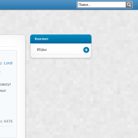
Контент
Игры
р:
Lordi
:
смогут
ных
в:
6476