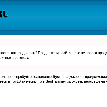
и
знаете, как продвигать? Продвижение сайта – это не просто про
исковых системах.
ятельно, попробуйте технологию
Буст
, она ускоряет продвижение
ется в Топ10 за месяц, то в
SeoHammer
за бустер
вернут деньги