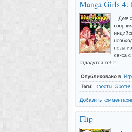
Manga Girls 4:
Девчо
озорнич
индийск
необход
позы из
секса с
отдадутся тебе!
Опубликовано в
Иг
Теги:
Квесты
Эротич
Добавить комментари
Flip