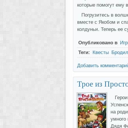
которые помогут ему 
Погрузитесь в волш
вместе с Якобом и спа
колдуньи. Теперь ее с
Опубликовано в
Иг
Теги:
Квесты
Бродил
Добавить комментари
Трое из Прост
Герои
Успенс
на род
умного 
Дядя Ф