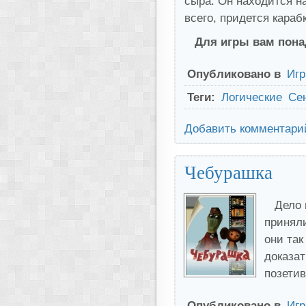
сыра. Он находится н
всего, придется караб
Для игры вам понад
Опубликовано в
Иг
Теги:
Логические
Се
Добавить комментари
Чебурашка
Дело 
приняли
они та
доказат
позетив
Опубликовано в
Иг