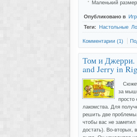
Маленький размер
Опубликовано в
Иг
Теги:
Настольные
Ло
Комментарии (1)
По
Том и Джерри.
and Jerry in Ri
Сюжет
за мышо
просто 
лакомства. Для получе
решить две проблемы.
чтобы вас не заметил 
достать). Во-вторых, 