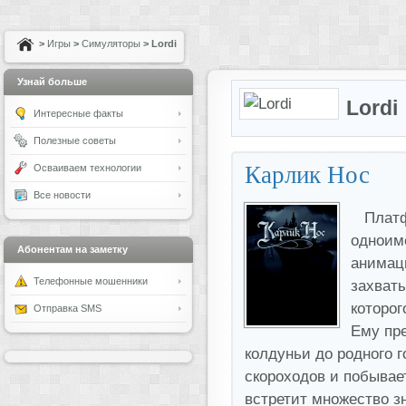
>
Игры
>
Симуляторы
> Lordi
Узнай больше
Lordi
Интересные факты
Полезные советы
Карлик Нос
Осваиваем технологии
Все новости
Платф
одноим
Абонентам на заметку
анимац
Телефонные мошенники
захват
которог
Отправка SMS
Ему пре
колдуньи до родного г
скороходов и побывает
встретит множество з