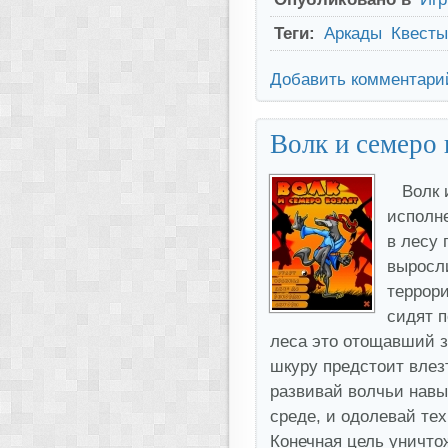
Теги:
Аркады
Квесты
Добавить комментари
Волк и семеро 
Волк 
исполне
в лесу 
выросл
террор
сидят п
леса это отощавший за
шкуру предстоит влез
развивай волчьи навык
среде, и одолевай тех
Конечная цель уничто