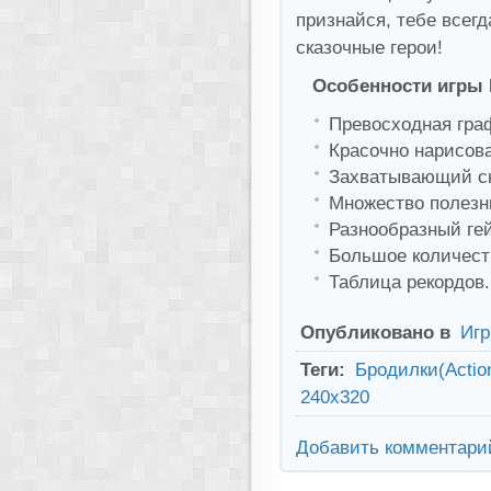
признайся, тебе всег
сказочные герои!
Особенности игры 
Превосходная граф
Красочно нарисов
Захватывающий ск
Множество полезн
Разнообразный ге
Большое количеств
Таблица рекордов.
Опубликовано в
Иг
Теги:
Бродилки(Actio
240x320
Добавить комментари