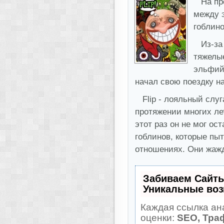
На пр
между 
гоблино
Из-за
тяжелы
эльфий
начал свою поездку на
Flip - лояльный слу
протяжении многих ле
этот раз он не мог ос
гоблинов, которые пы
отношениях. Они жаж
Забиваем Сайт
Уникальные во
Каждая ссылка ан
оценки:
SEO, Тра