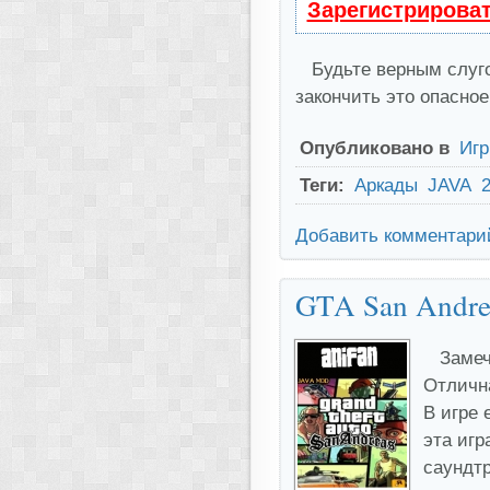
Зарегистрирова
Будьте верным слуго
закончить это опасно
Опубликовано в
Иг
Теги:
Аркады
JAVA
Добавить комментари
GTA San Andrea
Замеч
Отлична
В игре 
эта игр
саундтр