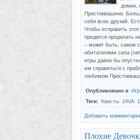
домик, 
Простоквашино. Больш
себя всех друзей. Ест
Чтобы исправить этот
придется проделать н
– может быть, самое с
обитателями села (чег
игры давно бы опустил
им справиться с пробл
любимом Простокваш
Опубликовано в
Иг
Теги:
Квесты
JAVA
1
Добавить комментари
Плохие Девочк