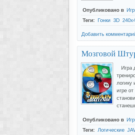
Опубликовано в
Иг
Теги:
Гонки
3D
240x
Добавить комментари
Мозговой Штурм
Игра 
трениро
логику 
игре от
станови
станеш
Опубликовано в
Иг
Теги:
Логические
JA