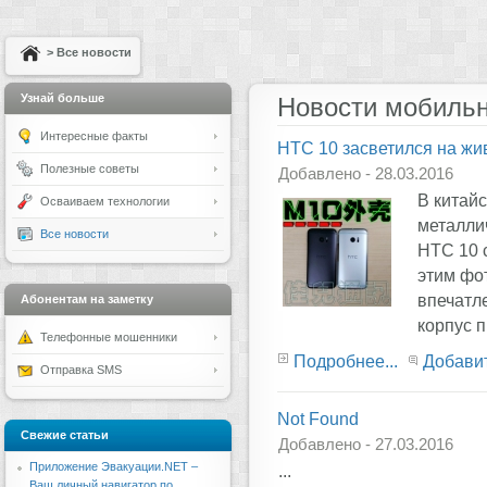
> Все новости
Узнай больше
Новости мобильн
Интересные факты
HTC 10 засветился на жи
Полезные советы
Добавлено - 28.03.2016
В китай
Осваиваем технологии
металли
Все новости
HTC 10 
этим фо
впечатл
Абонентам на заметку
корпус п
Телефонные мошенники
Подробнее...
Добави
Отправка SMS
Not Found
Свежие статьи
Добавлено - 27.03.2016
Приложение Эвакуации.NET –
...
Ваш личный навигатор по