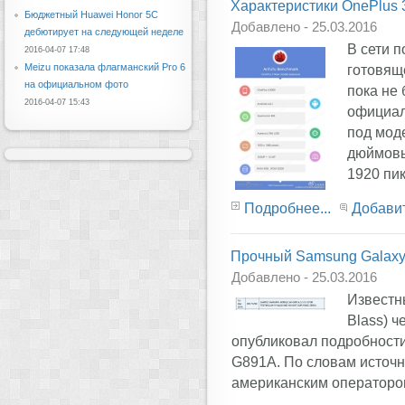
Характеристики OnePlus 
Бюджетный Huawei Honor 5C
Добавлено - 25.03.2016
дебютирует на следующей неделе
В сети 
2016-04-07 17:48
Meizu показала флагманский Pro 6
готовящ
на официальном фото
пока не
2016-04-07 15:43
официал
под мод
дюймовы
1920 пикс
Подробнее...
Добави
Прочный Samsung Galaxy S
Добавлено - 25.03.2016
Известн
Blass) ч
опубликовал подробност
G891A. По словам источни
американским оператором