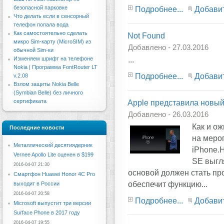
безопасной парковке
Подробнее...
Добави
Что делать если в сенсорный
телефон попала вода
Как самостоятельно сделать
Not Found
микро Sim-карту (MicroSIM) из
Добавлено - 27.03.2016
обычной Sim-ки
...
Изменяем шрифт на телефоне
Nokia | Программа FontRouter LT
Подробнее...
Добави
v.2.08
Взлом защиты Nokia Belle
(Symbian Belle) без личного
сертификата
Apple представила новы
Добавлено - 26.03.2016
Как и о
Последние новости
на меро
Металлический десятиядерник
iPhone.
Vernee Apollo Lite оценен в $199
SE выгля
2016-04-07 21:30
основой должен стать пр
Смартфон Huawei Honor 4C Pro
обеспечит функцию...
выходит в России
2016-04-07 20:58
Подробнее...
Добави
Microsoft выпустит три версии
Surface Phone в 2017 году
2016-04-07 19:55