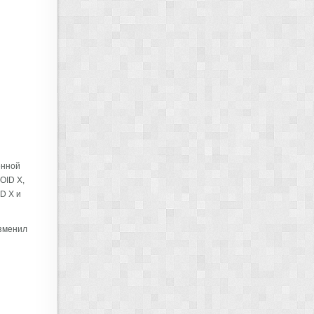
ённой
OID X,
D X и
изменил