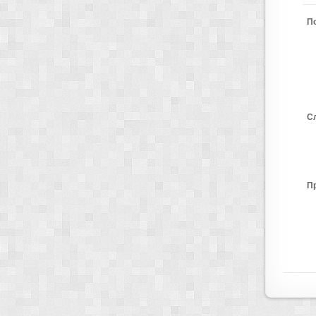
П
С
П