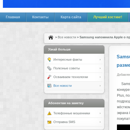
Главная
Контакты
Карта сайта
Лучший хостинг!
>
Все новости
> Samsung напомнила Apple о пр
Узнай больше
Samsu
Интересные факты
разме
Полезные советы
Добавлен
Осваиваем технологии
Samsu
Все новости
конкуре
Plus, п
подразд
Абонентам на заметку
жёстком
экрана 
Телефонные мошенники
покупат
Отправка SMS