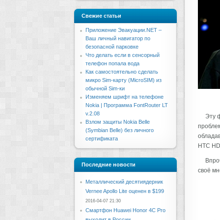
Свежие статьи
Приложение Эвакуации.NET –
Ваш личный навигатор по
безопасной парковке
Что делать если в сенсорный
телефон попала вода
Как самостоятельно сделать
микро Sim-карту (MicroSIM) из
обычной Sim-ки
Изменяем шрифт на телефоне
Nokia | Программа FontRouter LT
v.2.08
Эту 
Взлом защиты Nokia Belle
проблем
(Symbian Belle) без личного
обладав
сертификата
HTC HD
Впроч
Последние новости
своё мн
Металлический десятиядерник
Vernee Apollo Lite оценен в $199
2016-04-07 21:30
Смартфон Huawei Honor 4C Pro
выходит в России