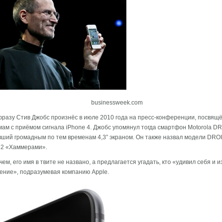
businessweek.com
фразу Стив Джобс произнёс в июле 2010 года на пресс-конференции, посвящ
ам с приёмом сигнала iPhone 4. Джобс упомянул тогда смартфон Motorola DR
ший громадным по тем временам 4,3” экраном. Он также назвал модели DROI
2 «Хаммерами».
ем, его имя в твите не названо, а предлагается угадать, кто «удивил себя и 
ение», подразумевая компанию Apple.