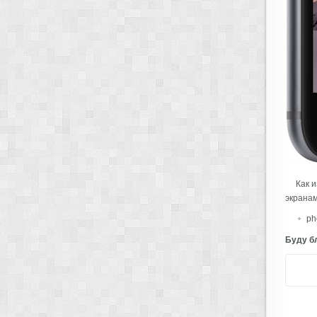
Как и
экранам
ph
Буду бл