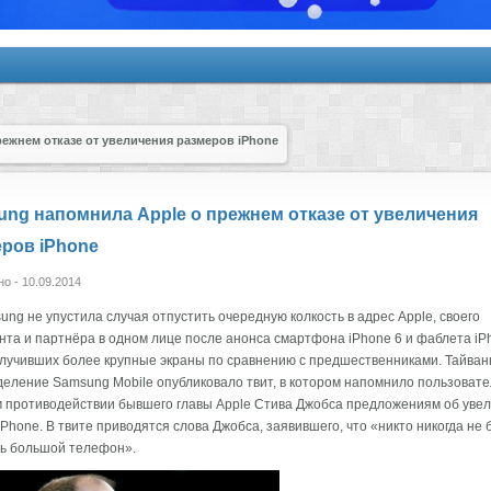
ежнем отказе от увеличения размеров iPhone
ng напомнила Apple о прежнем отказе от увеличения
ров iPhone
о - 10.09.2014
ng не упустила случая отпустить очередную колкость в адрес Apple, своего
нта и партнёра в одном лице после анонса смартфона iPhone 6 и фаблета iP
олучивших более крупные экраны по сравнению с предшественниками. Тайван
еление Samsung Mobile опубликовало твит, в котором напомнило пользовате
 противодействии бывшего главы Apple Стива Джобса предложениям об уве
iPhone. В твите приводятся слова Джобса, заявившего, что «никто никогда не 
ь большой телефон».