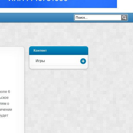
Контент
Игры
hone 6
ьское
лям о
личении
будет