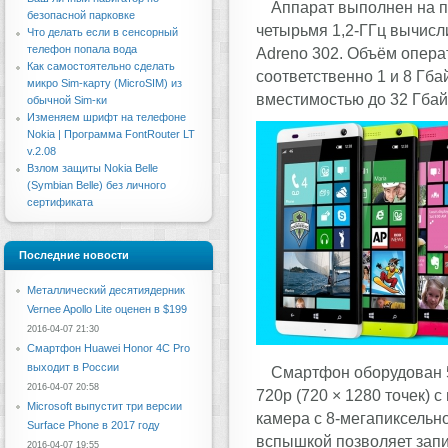
Аппарат выполнен на п
безопасной парковке
четырьмя 1,2-ГГц вычисл
Что делать если в сенсорный
телефон попала вода
Adreno 302. Объём опера
Как самостоятельно сделать
соответственно 1 и 8 Гба
микро Sim-карту (MicroSIM) из
вместимостью до 32 Гбай
обычной Sim-ки
Изменяем шрифт на телефоне
Nokia | Программа FontRouter LT
v.2.08
Взлом защиты Nokia Belle
(Symbian Belle) без личного
сертификата
Последние новости
Металлический десятиядерник
Vernee Apollo Lite оценен в $199
2016-04-07 21:30
Смартфон Huawei Honor 4C Pro
выходит в России
Смартфон оборудован 
2016-04-07 20:58
720р (720 × 1280 точек) 
Microsoft выпустит три версии
камера с 8-мегапиксельн
Surface Phone в 2017 году
вспышкой позволяет запи
2016-04-07 19:55