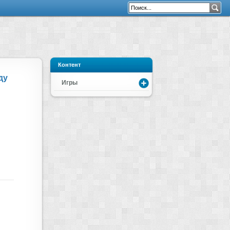
Контент
ду
Игры