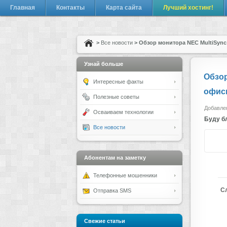
Главная
Контакты
Карта сайта
Лучший хостинг!
>
Все новости
> Обзор монитора NEC MultiSyn
Узнай больше
Обзор
Интересные факты
офис
Полезные советы
Добавлен
Осваиваем технологии
Буду бл
Все новости
Абонентам на заметку
Телефонные мошенники
С
Отправка SMS
Свежие статьи