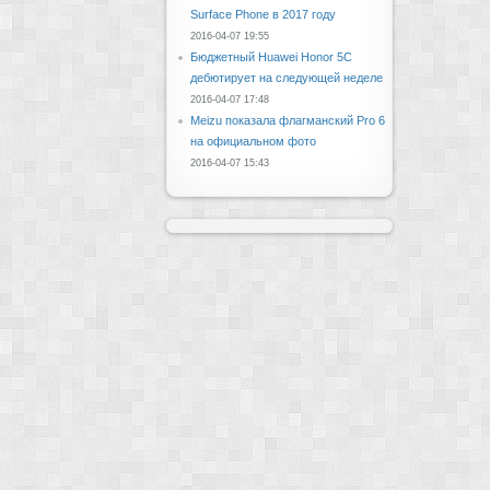
Surface Phone в 2017 году
2016-04-07 19:55
Бюджетный Huawei Honor 5C
дебютирует на следующей неделе
2016-04-07 17:48
Meizu показала флагманский Pro 6
на официальном фото
2016-04-07 15:43