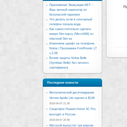
Приложение Эвакуации.NET –
П
Ваш личный навигатор по
безопасной парковке
Что делать если в сенсорный
телефон попала вода
Как самостоятельно сделать
микро Sim-карту (MicroSIM) из
обычной Sim-ки
Изменяем шрифт на телефоне
Nokia | Программа FontRouter LT
v.2.08
Взлом защиты Nokia Belle
(Symbian Belle) без личного
сертификата
Последние новости
Металлический десятиядерник
Vernee Apollo Lite оценен в $199
2016-04-07 21:30
Смартфон Huawei Honor 4C Pro
выходит в России
2016-04-07 20:58
Microsoft выпустит три версии