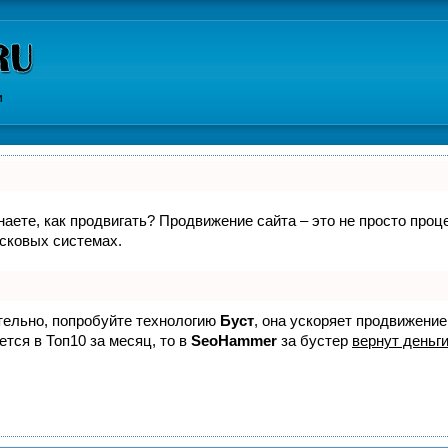
и
знаете, как продвигать? Продвижение сайта – это не просто про
исковых системах.
ятельно, попробуйте технологию
Буст
, она ускоряет продвижение
ется в Топ10 за месяц, то в
SeoHammer
за бустер
вернут деньги