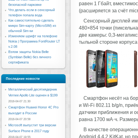
равен 1 Гбайт, вместимо
безопасной парковке
(расширяется за счёт mic
Что делать если в сенсорный
телефон попала вода
Сенсорный дисплей име
Как самостоятельно сделать
микро Sim-карту (MicroSIM) из
480×854 точки (пиксельна
обычной Sim-ки
две камеры: 0,3-мегапик
Изменяем шрифт на телефоне
тыльной стороне корпуса
Nokia | Программа FontRouter LT
v.2.08
Взлом защиты Nokia Belle
(Symbian Belle) без личного
сертификата
Последние новости
Металлический десятиядерник
Vernee Apollo Lite оценен в $199
Смартфон несёт на бор
2016-04-07 21:30
и Wi-Fi 802.11 b/g/n, пр
Смартфон Huawei Honor 4C Pro
датчики приближения и о
выходит в России
равна 1700 мА·ч. Размер
2016-04-07 20:58
Microsoft выпустит три версии
В качестве операционн
Surface Phone в 2017 году
Android 4.4.2 KitKat, но
2016-04-07 19:55