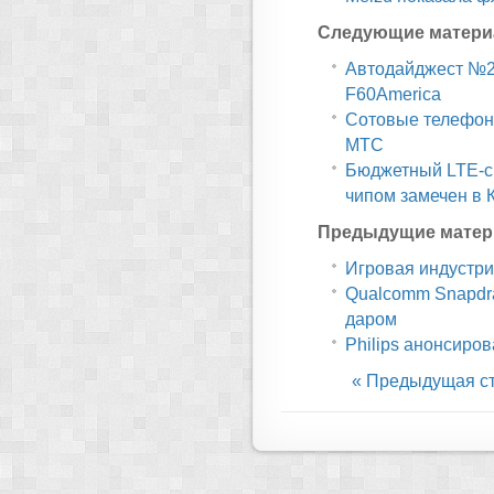
Следующие матери
Автодайджест №27
F60America
Сотовые телефоны
МТС
Бюджетный LTE-с
чипом замечен в 
Предыдущие матер
Игровая индустри
Qualcomm Snapdra
даром
Philips анонсиро
« Предыдущая с