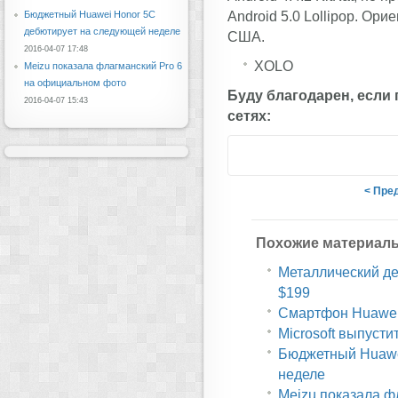
Android 5.0 Lollipop. Ор
Бюджетный Huawei Honor 5C
дебютирует на следующей неделе
США.
2016-04-07 17:48
XOLO
Meizu показала флагманский Pro 6
на официальном фото
Буду благодарен, если
2016-04-07 15:43
сетях:
< Пре
Похожие материал
Металлический дес
$199
Смартфон Huawei 
Microsoft выпусти
Бюджетный Huawe
неделе
Meizu показала ф