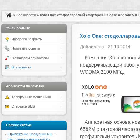
>
Все новости
> Xolo One: стодолларовый смартфон на базе Android 5.0 L
Узнай больше
Xolo One: стодолларовы
Интересные факты
Добавлено - 21.10.2014
Полезные советы
Компания Xolo пополн
Осваиваем технологии
поддерживающей работу 
Все новости
WCDMA 2100 МГц.
Абонентам на заметку
Телефонные мошенники
Отправка SMS
Аппаратная основа но
Свежие статьи
6582M с тактовой частот
Приложение Эвакуации.NET –
графический ускоритель 
Ваш личный навигатор по