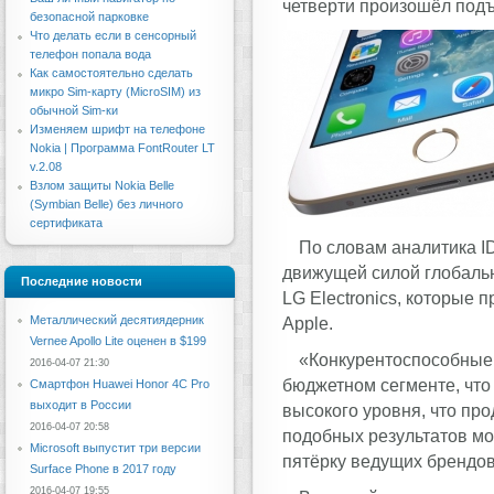
четверти произошёл подъ
безопасной парковке
Что делать если в сенсорный
телефон попала вода
Как самостоятельно сделать
микро Sim-карту (MicroSIM) из
обычной Sim-ки
Изменяем шрифт на телефоне
Nokia | Программа FontRouter LT
v.2.08
Взлом защиты Nokia Belle
(Symbian Belle) без личного
сертификата
По словам аналитика I
движущей силой глобальн
Последние новости
LG Electronics, которые
Металлический десятиядерник
Apple.
Vernee Apollo Lite оценен в $199
«Конкурентоспособные 
2016-04-07 21:30
бюджетном сегменте, что 
Смартфон Huawei Honor 4C Pro
выходит в России
высокого уровня, что пр
2016-04-07 20:58
подобных результатов мо
Microsoft выпустит три версии
пятёрку ведущих брендов
Surface Phone в 2017 году
2016-04-07 19:55