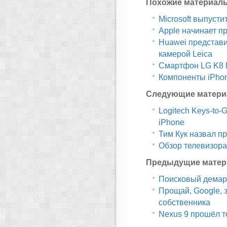
Похожие материал
Microsoft выпусти
Apple начинает п
Huawei представи
камерой Leica
Смартфон LG K8 L
Компоненты iPhon
Следующие матери
Logitech Keys-to-
iPhone
Тим Кук назвал п
Обзор телевизор
Предыдущие матер
Поисковый демар
Прощай, Google, з
собственника
Nexus 9 прошёл т