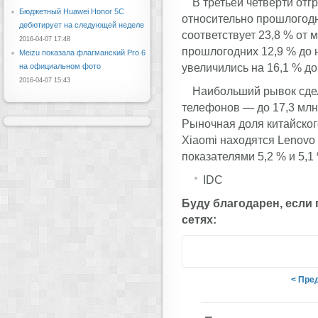
В третьей четверти отг
Бюджетный Huawei Honor 5C
относительно прошлогодни
дебютирует на следующей неделе
соответствует 23,8 % от 
2016-04-07 17:48
прошлогодних 12,9 % до 
Meizu показала флагманский Pro 6
увеличились на 16,1 % до
на официальном фото
2016-04-07 15:43
Наибольший рывок сдел
телефонов — до 17,3 млн 
Рыночная доля китайског
Xiaomi находятся Lenovo
показателями 5,2 % и 5,1
IDC
Буду благодарен, если
сетях:
< Пре