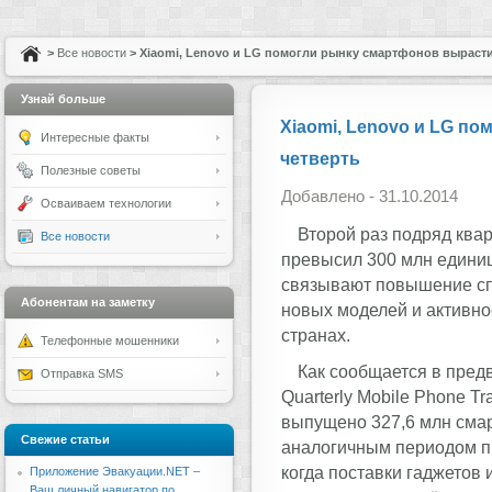
>
Все новости
> Xiaomi, Lenovo и LG помогли рынку смартфонов вырасти
Узнай больше
Xiaomi, Lenovo и LG п
Интересные факты
четверть
Полезные советы
Добавлено - 31.10.2014
Осваиваем технологии
Второй раз подряд ква
Все новости
превысил 300 млн единиц
связывают повышение сп
Абонентам на заметку
новых моделей и активн
странах.
Телефонные мошенники
Как сообщается в пред
Отправка SMS
Quarterly Mobile Phone Tr
выпущено 327,6 млн смар
Свежие статьи
аналогичным периодом пр
когда поставки гаджетов 
Приложение Эвакуации.NET –
Ваш личный навигатор по