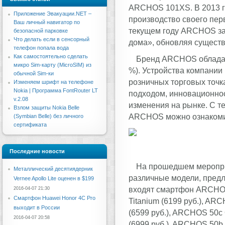
ARCHOS 101XS. В 2013 г
Приложение Эвакуации.NET –
производство своего пе
Ваш личный навигатор по
текущем году ARCHOS за
безопасной парковке
Что делать если в сенсорный
дома», обновляя существ
телефон попала вода
Как самостоятельно сделать
Бренд ARCHOS обладае
микро Sim-карту (MicroSIM) из
%). Устройства компании
обычной Sim-ки
розничных торговых точк
Изменяем шрифт на телефоне
Nokia | Программа FontRouter LT
подходом, инновационно
v.2.08
изменения на рынке. С т
Взлом защиты Nokia Belle
ARCHOS можно ознакомит
(Symbian Belle) без личного
сертификата
Последние новости
На прошедшем меропри
Металлический десятиядерник
различные модели, предл
Vernee Apollo Lite оценен в $199
входят смартфон ARCHOS 
2016-04-07 21:30
Смартфон Huawei Honor 4C Pro
Titanium (6199 руб.), AR
выходит в России
(6599 руб.), ARCHOS 50с
2016-04-07 20:58
(6999 руб.), ARCHOS 50b