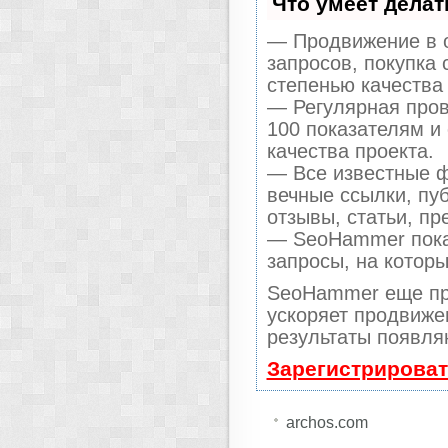
Что умеет дела
— Продвижение в о
запросов, покупка
степенью качества
— Регулярная пров
100 показателям и
качества проекта.
— Все известные ф
вечные ссылки, пу
отзывы, статьи, пр
— SeoHammer покаж
запросы, на котор
SeoHammer еще пр
ускоряет продвижен
результаты появля
Зарегистрироват
archos.com