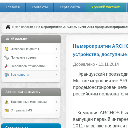
Главная
Контакты
Карта сайта
Лучший хостинг!
>
Все новости
> На мероприятии ARCHOS Event 2014 продемонстрировали
Узнай больше
На мероприятии ARCHO
Интересные факты
устройства, доступные
Полезные советы
Добавлено - 19.11.2014
Осваиваем технологии
Французский производ
Все новости
Москве мероприятие ARC
продемонстрирован целый
Абонентам на заметку
российским пользователя
Телефонные мошенники
Отправка SMS
Компания ARCHOS была 
выпущен первый интерне
2011 на рынке появился 
Свежие статьи