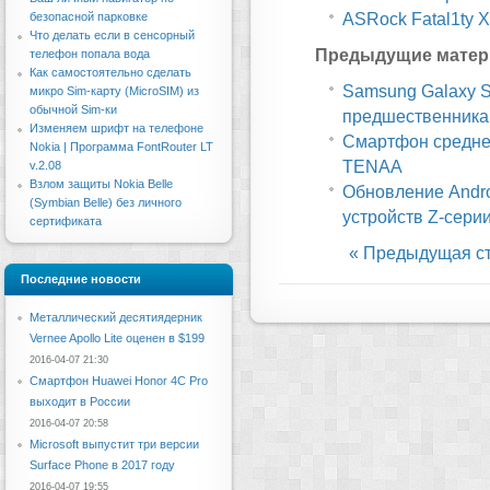
ASRock Fatal1ty X9
безопасной парковке
Что делать если в сенсорный
Предыдущие матер
телефон попала вода
Как самостоятельно сделать
Samsung Galaxy S
микро Sim-карту (MicroSIM) из
обычной Sim-ки
предшественника
Изменяем шрифт на телефоне
Смартфон среднег
Nokia | Программа FontRouter LT
TENAA
v.2.08
Взлом защиты Nokia Belle
Обновление Androi
(Symbian Belle) без личного
устройств Z-серии
сертификата
« Предыдущая с
Последние новости
Металлический десятиядерник
Vernee Apollo Lite оценен в $199
2016-04-07 21:30
Смартфон Huawei Honor 4C Pro
выходит в России
2016-04-07 20:58
Microsoft выпустит три версии
Surface Phone в 2017 году
2016-04-07 19:55