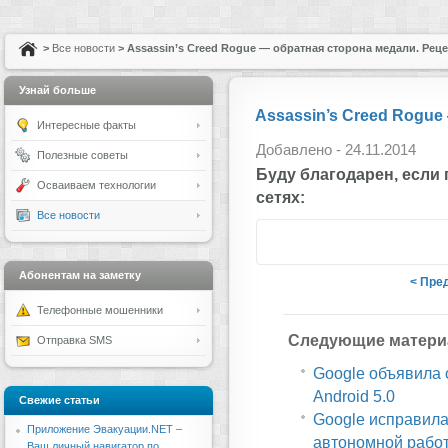
>
Все новости
> Assassin’s Creed Rogue — обратная сторона медали. Рец
Узнай больше
Assassin’s Creed Rogue
Интересные факты
Добавлено - 24.11.2014
Полезные советы
Буду благодарен, если
Осваиваем технологии
сетях:
Все новости
Абонентам на заметку
< Пре
Телефонные мошенники
Следующие матери
Отправка SMS
Google объявила 
Android 5.0
Свежие статьи
Google исправила
Приложение Эвакуации.NET –
автономной работ
Ваш личный навигатор по