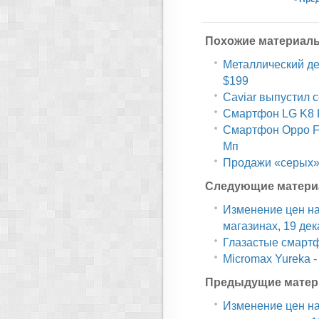
Похожие материал
Металлический дес
$199
Caviar выпустил 
Смартфон LG K8 L
Смартфон Oppo F1
Мп
Продажи «серых» 
Следующие матери
Изменение цен н
магазинах, 19 де
Глазастые смартф
Micromax Yureka 
Предыдущие матер
Изменение цен н