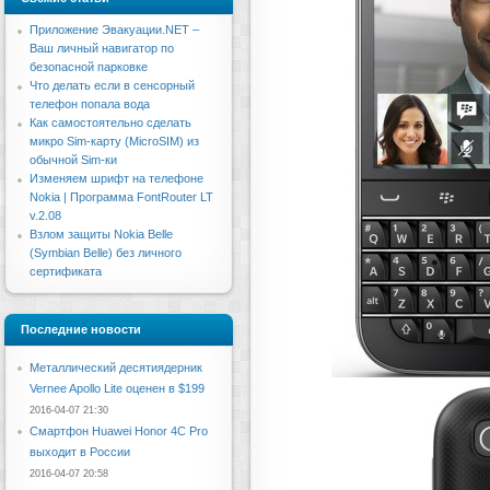
Приложение Эвакуации.NET –
Ваш личный навигатор по
безопасной парковке
Что делать если в сенсорный
телефон попала вода
Как самостоятельно сделать
микро Sim-карту (MicroSIM) из
обычной Sim-ки
Изменяем шрифт на телефоне
Nokia | Программа FontRouter LT
v.2.08
Взлом защиты Nokia Belle
(Symbian Belle) без личного
сертификата
Последние новости
Металлический десятиядерник
Vernee Apollo Lite оценен в $199
2016-04-07 21:30
Смартфон Huawei Honor 4C Pro
выходит в России
2016-04-07 20:58