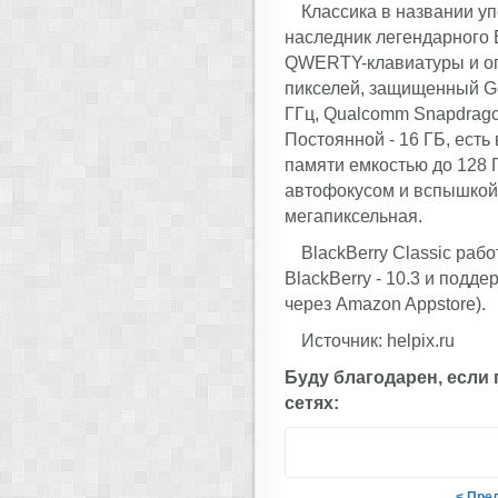
Классика в названии упо
наследник легендарного B
QWERTY-клавиатуры и опт
пикселей, защищенный Gor
ГГц, Qualcomm Snapdrago
Постоянной - 16 ГБ, ест
памяти емкостью до 128 Г
автофокусом и вспышкой, 
мегапиксельная.
BlackBerry Classic ра
BlackBerry - 10.3 и подд
через Amazon Appstore).
Источник: helpix.ru
Буду благодарен, если
сетях:
< Пре