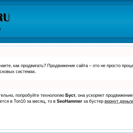
и
знаете, как продвигать? Продвижение сайта – это не просто про
исковых системах.
ятельно, попробуйте технологию
Буст
, она ускоряет продвижение
ется в Топ10 за месяц, то в
SeoHammer
за бустер
вернут деньги