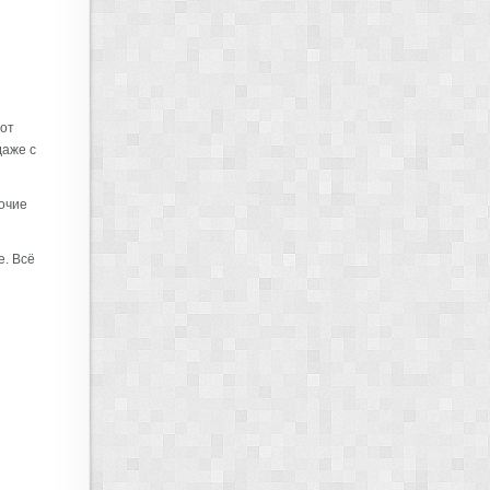
от
даже с
рочие
е. Всё