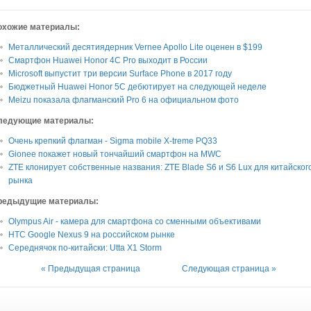
охожие материалы:
Металлический десятиядерник Vernee Apollo Lite оценен в $199
Смартфон Huawei Honor 4C Pro выходит в России
Microsoft выпустит три версии Surface Phone в 2017 году
Бюджетный Huawei Honor 5C дебютирует на следующей неделе
Meizu показала флагманский Pro 6 на официальном фото
ледующие материалы:
Очень крепкий флагман - Sigma mobile X-treme PQ33
Gionee покажет новый тончайший смартфон на MWC
ZTE клонирует собственные названия: ZTE Blade S6 и S6 Lux для китайског
рынка
редыдущие материалы:
Olympus Air - камера для смартфона со сменными объективами
HTC Google Nexus 9 на российском рынке
Середнячок по-китайски: Utta X1 Storm
« Предыдущая страница
Следующая страница »