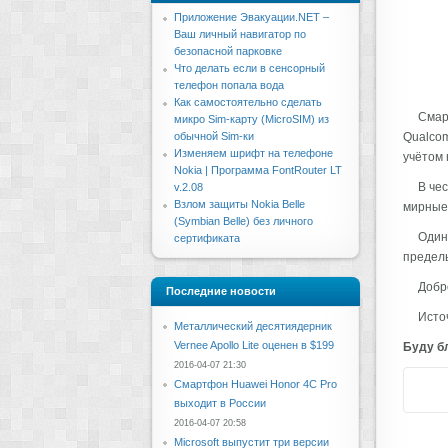
Приложение Эвакуации.NET –
Ваш личный навигатор по
безопасной парковке
Что делать если в сенсорный
телефон попала вода
Как самостоятельно сделать
Смар
микро Sim-карту (MicroSIM) из
Qualcom
обычной Sim-ки
Изменяем шрифт на телефоне
учётом 
Nokia | Программа FontRouter LT
В чес
v.2.08
Взлом защиты Nokia Belle
мирные
(Symbian Belle) без личного
Один 
сертификата
предель
Добр
Последние новости
Источ
Металлический десятиядерник
Vernee Apollo Lite оценен в $199
Буду бл
2016-04-07 21:30
Смартфон Huawei Honor 4C Pro
выходит в России
2016-04-07 20:58
Microsoft выпустит три версии