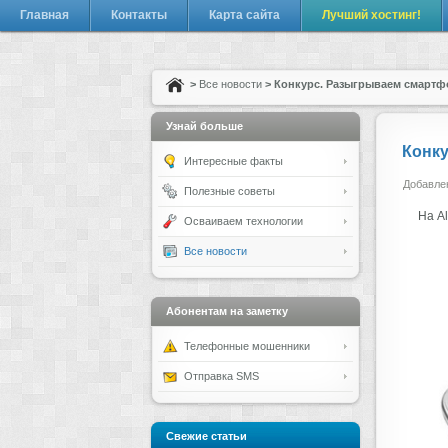
Главная
Контакты
Карта сайта
Лучший хостинг!
>
Все новости
> Конкурс. Разыгрываем смартфо
Узнай больше
Конку
Интересные факты
Добавлен
Полезные советы
На Al
Осваиваем технологии
Все новости
Абонентам на заметку
Телефонные мошенники
Отправка SMS
Свежие статьи