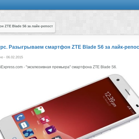
н ZTE Blade S6 за лайк-репост
рс. Разыгрываем смартфон ZTE Blade S6 за лайк-репос
о - 06.02.2015
iExpress.com - "эксклюзивная премьера" смартфона ZTE Blade S6.