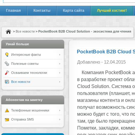
Главная
Контакты
Карта сайта
Лучший хостинг!
>
Все новости
> PocketBook B2B Cloud Solution - экосистема для чтения
Узнай больше
PocketBook B2B Cloud S
Интересные факты
Добавлено - 12.04.2015
Полезные советы
Компания PocketBook 
Осваиваем технологии
в разработке проект обла
Все новости
Cloud Solution. Система 
пользователя (планшет, но
магазины контента и онл
Абонентам на заметку
получат возможность синх
Телефонные мошенники
можно будет с того, что 
Отправка SMS
там, где было прекращено
Пометки, закладки, комме
пользовательских девайс