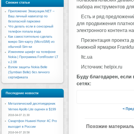
Свежие статьи
набора инструментов для
Приложение Эвакуации.NET –
Есть и ряд предложений
Ваш личный навигатор по
безопасной парковке
для продвижения платног
Что делать если в сенсорный
электронного контента н
телефон попала вода
Как самостоятельно сделать
Презентация проекта до
микро Sim-карту (MicroSIM) из
Книжной ярмарки Frankfur
обычной Sim-ки
Изменяем шрифт на телефоне
Itc.ua
Nokia | Программа FontRouter LT
v.2.08
Источник: helpix.ru
Взлом защиты Nokia Belle
(Symbian Belle) без личного
Буду благодарен, если
сертификата
сетях:
Последние новости
Металлический десятиядерник
< Пре
Vernee Apollo Lite оценен в $199
2016-04-07 21:30
Смартфон Huawei Honor 4C Pro
Похожие материал
выходит в России
2016-04-07 20:58