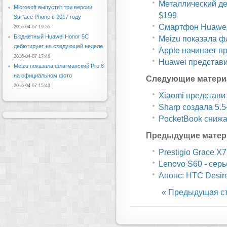
Металлический дес
Microsoft выпустит три версии
$199
Surface Phone в 2017 году
Смартфон Huawei 
2016-04-07 19:55
Бюджетный Huawei Honor 5C
Meizu показала ф
дебютирует на следующей неделе
Apple начинает п
2016-04-07 17:48
Huawei представи
Meizu показала флагманский Pro 6
на официальном фото
Следующие матери
2016-04-07 15:43
Xiaomi представи
Sharp создала 5.
PocketBook снижа
Предыдущие матер
Prestigio Grace X7
Lenovo S60 - сер
Анонс: HTC Desir
« Предыдущая с