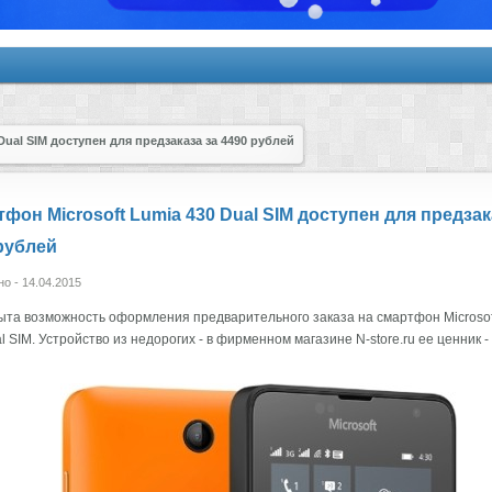
Dual SIM доступен для предзаказа за 4490 рублей
фон Microsoft Lumia 430 Dual SIM доступен для предзак
рублей
о - 14.04.2015
ыта возможность оформления предварительного заказа на смартфон Microsof
l SIM. Устройство из недорогих - в фирменном магазине N-store.ru ее ценник -