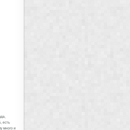
да,
, есть
у много и