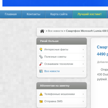
Главная
Контакты
Карта сайта
Лучший хостинг!
>
Все новости
> Смартфон Microsoft Lumia 430 
Узнай больше
Смарт
Интересные факты
4490 
Полезные советы
Добавлен
Осваиваем технологии
Откр
Все новости
430 Dua
рублей.
Абонентам на заметку
Телефонные мошенники
Отправка SMS