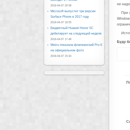
не надо
2016-04-07 20:58
Microsoft выпустит три версии
При 
Surface Phone в 2017 году
Windows
2016-04-07 19:55
ограни
Бюджетный Huawei Honor 5C
Источ
дебютирует на следующей неделе
2016-04-07 17:48
Буду бл
Meizu показала флагманский Pro 6
на официальном фото
2016-04-07 15:43
П
С