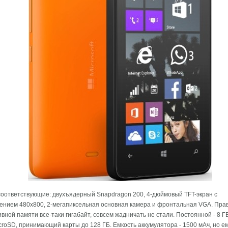
соответствующие: двухъядерный Snapdragon 200, 4-дюймовый TFT-экран с
нием 480x800, 2-мегапиксельная основная камера и фронтальная VGA. Прав
вной памяти все-таки гигабайт, совсем жадничать не стали. Постоянной - 8 ГБ
croSD, принимающий карты до 128 ГБ. Емкость аккумулятора - 1500 мАч, но ем