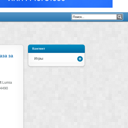
Контент
аза за
Игры
t Lumia
 4490