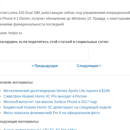
.
этом Lumia 430 Dual SIM, работающая сейчас под управлением операционно
 Phone 8.1 Denim, получит обновление до Windows 10. Правда, с некоторыми
чениями функциональности последней.
ник: helpix.ru
агодарен, если поделитесь этой статьей в социальных сетях:
< Предыдущая
Следующая >
охожие материалы:
Металлический десятиядерник Vernee Apollo Lite оценен в $199
Смартфон Huawei Honor 4C Pro выходит в России
Microsoft выпустит три версии Surface Phone в 2017 году
Бюджетный Huawei Honor 5C дебютирует на следующей неделе
Meizu показала флагманский Pro 6 на официальном фото
ледующие материалы: