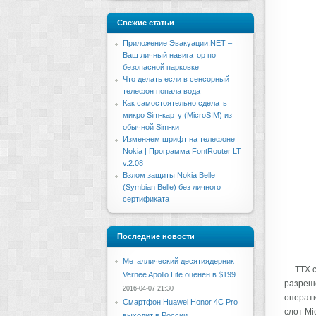
Свежие статьи
Приложение Эвакуации.NET –
Ваш личный навигатор по
безопасной парковке
Что делать если в сенсорный
телефон попала вода
Как самостоятельно сделать
микро Sim-карту (MicroSIM) из
обычной Sim-ки
Изменяем шрифт на телефоне
Nokia | Программа FontRouter LT
v.2.08
Взлом защиты Nokia Belle
(Symbian Belle) без личного
сертификата
Последние новости
Металлический десятиядерник
ТТХ 
Vernee Apollo Lite оценен в $199
разреше
2016-04-07 21:30
операти
Смартфон Huawei Honor 4C Pro
слот Mi
выходит в России