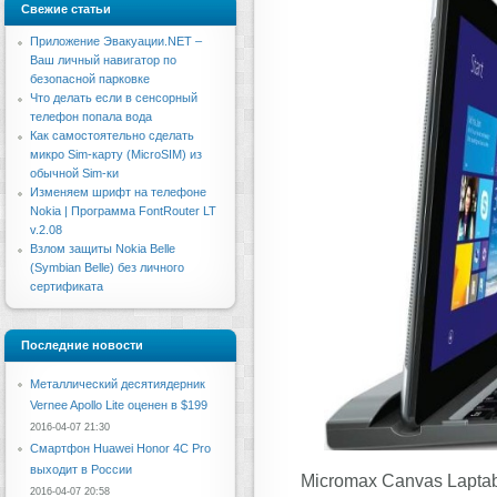
Свежие статьи
Приложение Эвакуации.NET –
Ваш личный навигатор по
безопасной парковке
Что делать если в сенсорный
телефон попала вода
Как самостоятельно сделать
микро Sim-карту (MicroSIM) из
обычной Sim-ки
Изменяем шрифт на телефоне
Nokia | Программа FontRouter LT
v.2.08
Взлом защиты Nokia Belle
(Symbian Belle) без личного
сертификата
Последние новости
Металлический десятиядерник
Vernee Apollo Lite оценен в $199
2016-04-07 21:30
Смартфон Huawei Honor 4C Pro
выходит в России
Micromax Canvas Lapta
2016-04-07 20:58