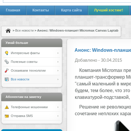
Главная
Контакты
Карта сайта
Лучший хостинг!
>
Все новости
> Анонс: Windows-планшет Micromax Canvas Laptab
Узнай больше
Анонс: Windows-планше
Интересные факты
Добавлено - 30.04.2015
Полезные советы
Компания Micromax пре
Осваиваем технологии
планшет-трансформер Mic
Все новости
"самый маленький в мире
будем, тем более, что эт
клавиатурой-подставкой, 
Абонентам на заметку
Решение не революцион
Телефонные мошенники
сочетание неплохих хара
Отправка SMS