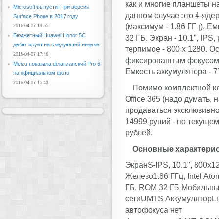
как и многие планшеты на 
Microsoft выпустит три версии
данном случае это 4-ядер
Surface Phone в 2017 году
(максимум - 1.86 ГГц). Ем
2016-04-07 19:55
Бюджетный Huawei Honor 5C
32 ГБ. Экран - 10.1", IPS
дебютирует на следующей неделе
терпимое - 800 x 1280. О
2016-04-07 17:48
фиксированным фокусом). 
Meizu показала флагманский Pro 6
Емкость аккумулятора - 7
на официальном фото
2016-04-07 15:43
Помимо комплектной кл
Office 365 (надо думать, 
продаваться эксклюзивно 
14999 рупий - по текущем
рублей.
Основные характерис
ЭкранS-IPS, 10.1", 800x1
Железо1.86 ГГц, Intel At
ГБ, ROM 32 ГБ Мобильн
сетиUMTS АккумуляторLi-
автофокуса нет