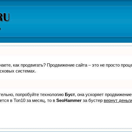
и
знаете, как продвигать? Продвижение сайта – это не просто про
исковых системах.
ятельно, попробуйте технологию
Буст
, она ускоряет продвижение
ется в Топ10 за месяц, то в
SeoHammer
за бустер
вернут деньги