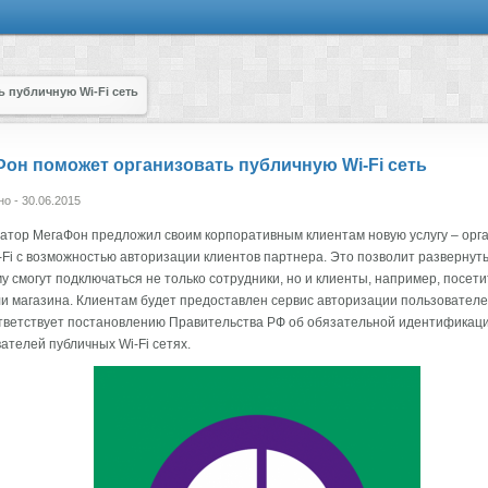
 публичную Wi-Fi сеть
он поможет организовать публичную Wi-Fi сеть
о - 30.06.2015
атор МегаФон предложил своим корпоративным клиентам новую услугу – орг
-Fi с возможностью авторизации клиентов партнера. Это позволит развернуть 
у смогут подключаться не только сотрудники, но и клиенты, например, посет
и магазина. Клиентам будет предоставлен сервис авторизации пользователей
тветствует постановлению Правительства РФ об обязательной идентификац
ателей публичных Wi-Fi сетях.