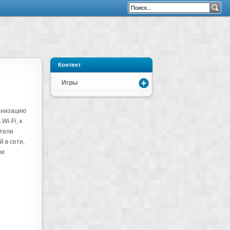
Контент
Игры
анизацию
Wi-Fi, к
ители
 в сети,
ии