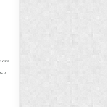
и этом
иала