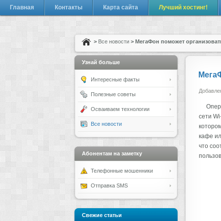
Главная
Контакты
Карта сайта
Лучший хостинг!
>
Все новости
> МегаФон поможет организовать
Узнай больше
МегаФ
Интересные факты
Добавлен
Полезные советы
Опер
Осваиваем технологии
сети Wi
Все новости
котором
кафе ил
что соо
Абонентам на заметку
пользов
Телефонные мошенники
Отправка SMS
Свежие статьи