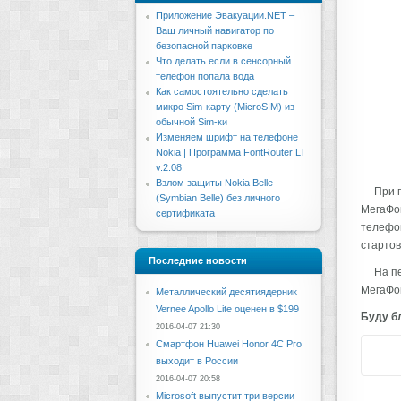
Приложение Эвакуации.NET –
Ваш личный навигатор по
безопасной парковке
Что делать если в сенсорный
телефон попала вода
Как самостоятельно сделать
микро Sim-карту (MicroSIM) из
обычной Sim-ки
Изменяем шрифт на телефоне
Nokia | Программа FontRouter LT
v.2.08
Взлом защиты Nokia Belle
При 
(Symbian Belle) без личного
МегаФон
сертификата
телефон
стартов
Последние новости
На п
МегаФо
Металлический десятиядерник
Vernee Apollo Lite оценен в $199
Буду бл
2016-04-07 21:30
Смартфон Huawei Honor 4C Pro
выходит в России
2016-04-07 20:58
Microsoft выпустит три версии