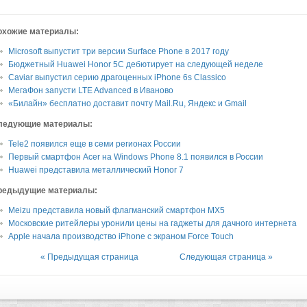
охожие материалы:
Microsoft выпустит три версии Surface Phone в 2017 году
Бюджетный Huawei Honor 5C дебютирует на следующей неделе
Caviar выпустил серию драгоценных iPhone 6s Classico
МегаФон запусти LTE Advanced в Иваново
«Билайн» бесплатно доставит почту Mail.Ru, Яндекс и Gmail
ледующие материалы:
Tele2 появился еще в семи регионах России
Первый смартфон Acer на Windows Phone 8.1 появился в России
Huawei представила металлический Honor 7
редыдущие материалы:
Meizu представила новый флагманский смартфон MX5
Московские ритейлеры уронили цены на гаджеты для дачного интернета
Apple начала производство iPhone с экраном Force Touch
« Предыдущая страница
Следующая страница »