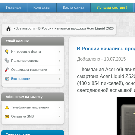
Главная
Контакты
Карта сайта
Лучший хостинг!
>
Все новости
> В России начались продажи Acer Liquid Z520
Узнай больше
В России начались прод
Интересные факты
Добавлено - 13.07.2015
Полезные советы
Компания Acer объявил
Осваиваем технологии
смартона Acer Liquid Z
Все новости
(480 x 854 пикселей), ос
светодиодной вспышкой 
Абонентам на заметку
Телефонные мошенники
Отправка SMS
Свежие статьи