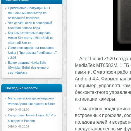
Приложение Эвакуации.NET –
Ваш личный навигатор по
безопасной парковке
Что делать если в сенсорный
телефон попала вода
Как самостоятельно сделать
микро Sim-карту (MicroSIM) из
обычной Sim-ки
Изменяем шрифт на телефоне
Nokia | Программа FontRouter LT
v.2.08
Acer Liquid Z520 созда
Взлом защиты Nokia Belle
MediaTek MT6582M, 1 ГБ 
(Symbian Belle) без личного
памяти. Смартфон работ
сертификата
Android 4.4. Фирменная о
например, управлять кам
Последние новости
бесконтактного управлен
активации камеры.
Металлический десятиядерник
Vernee Apollo Lite оценен в $199
Смартфон поддерживает
2016-04-07 21:30
встроенных профиля, со
Смартфон Huawei Honor 4C Pro
выходит в России
пользователей и возраст
2016-04-07 20:58
предустановленными фун