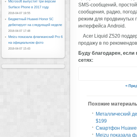
Microsoft выпустит три версии
SMS-сообщений, простой 
Surface Phone в 2017 году
сообщения, радио, погод
2016-04-07 19:55
режим для продвинутых 
Бюджетный Huawei Honor 5C
дебютирует на следующей неделе
интерфейса Android.
2016-04-07 17:48
Acer Liquid Z520 подде
Meizu показала флагманский Pro 6
продажу в по рекомендов
на официальном фото
2016-04-07 15:43
Буду благодарен, если
сетях:
< Пре
Похожие материал
Металлический дес
$199
Смартфон Huawei 
Meizu показала ф