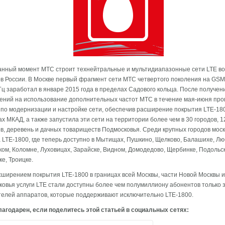
анный момент МТС строит технейтральные и мультидиапазонные сети LTE во
в России. В Москве первый фрагмент сети МТС четвертого поколения на GSM
ц заработал в январе 2015 года в пределах Садового кольца. После получен
ний на использование дополнительных частот МТС в течение мая-июня про
по модернизации и настройке сети, обеспечив расширение покрытия LTE-180
х МКАД, а также запустила эти сети на территории более чем в 30 городов, 1
в, деревень и дачных товариществ Подмосковья. Среди крупных городов моск
 LTE-1800, где теперь доступно в Мытищах, Пушкино, Щелково, Балашихе, Лю
ом, Коломне, Луховицах, Зарайске, Видном, Домодедово, Щербинке, Подольск
е, Троицке.
сширением покрытия LTE-1800 в границах всей Москвы, части Новой Москвы и
овья услуги LTE стали доступны более чем полумиллиону абонентов только з
елей аппаратов, которые поддерживают исключительно LTE-1800.
агодарен, если поделитесь этой статьей в социальных сетях: