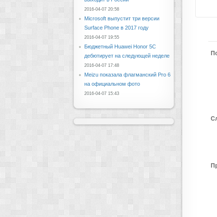
2016-04-07 20:58
Microsoft выпустит три версии
Surface Phone в 2017 году
2016-04-07 19:55
Бюджетный Huawei Honor 5C
П
дебютирует на следующей неделе
2016-04-07 17:48
Meizu показала флагманский Pro 6
на официальном фото
2016-04-07 15:43
С
П