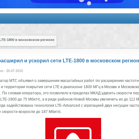
LTE-1800 в московском регионе
асширил и ускорил сети LTE-1800 в московском регио
о - 20.07.2015
атор МТС объявил о завершении масштабных работ по расширению частотн
 и территории покрытия сети LTE в диапазоне 1800 МГц в Москве и Московск
. По словам оператора, это позволило в пределах МКАД удвоить скорости пе
LTE-1800 до 75 Мбит/с, а в ряде районов Новой Москвы увеличить их до 112 М
 где задействована технология LTE-Advanced с агрегацией двух несущих часто
 скорости возросли до 187 Мбит/с.