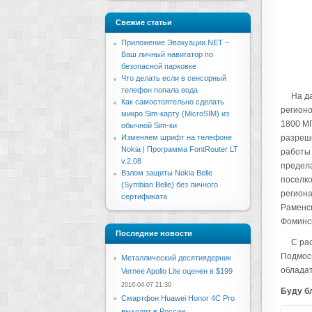
Свежие статьи
Приложение Эвакуации.NET –
Ваш личный навигатор по
безопасной парковке
Что делать если в сенсорный
телефон попала вода
На д
Как самостоятельно сделать
регионо
микро Sim-карту (MicroSIM) из
1800 МГ
обычной Sim-ки
Изменяем шрифт на телефоне
разреше
Nokia | Программа FontRouter LT
работы 
v.2.08
предела
Взлом защиты Nokia Belle
поселко
(Symbian Belle) без личного
региона
сертификата
Раменск
Фоминск
Последние новости
С ра
Подмоск
Металлический десятиядерник
обладат
Vernee Apollo Lite оценен в $199
2016-04-07 21:30
Буду бл
Смартфон Huawei Honor 4C Pro
выходит в России