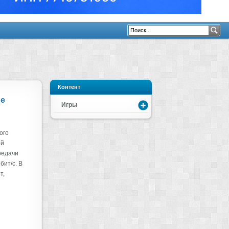
Контент
не
Игры
ого
ой
редачи
бит/с. В
т,