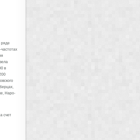
 ряде
-частотах
ия
вела
0 в
200
овского
берцах,
е, Наро-
а счет