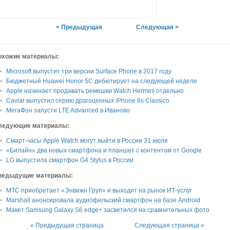
< Предыдущая
Следующая >
охожие материалы:
Microsoft выпустит три версии Surface Phone в 2017 году
Бюджетный Huawei Honor 5C дебютирует на следующей неделе
Apple начинает продавать ремешки Watch Hermes отдельно
Caviar выпустил серию драгоценных iPhone 6s Classico
МегаФон запусти LTE Advanced в Иваново
ледующие материалы:
Смарт-часы Apple Watch могут выйти в России 31 июля
«Билайн» два новых смартфона и планшет с контентом от Google
LG выпустила смартфон G4 Stylus в России
редыдущие материалы:
МТС приобретает «Энвижн Груп» и выходит на рынок ИТ-услуг
Marshall анонсировала аудиофильский смартфон на базе Android
Макет Samsung Galaxy S6 edge+ засветился на сравнительных фото
« Предыдущая страница
Следующая страница »