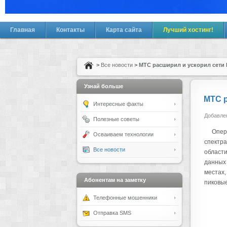
Главная
Контакты
Карта сайта
Лучший хостинг!
>
Все новости
> МТС расширил и ускорил сети 
Узнай больше
МТС р
Интересные факты
Добавлен
Полезные советы
Опер
Осваиваем технологии
спектра
Все новости
области
данных 
местах,
Абонентам на заметку
пиковые
Телефонные мошенники
Отправка SMS