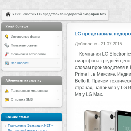
>
Все новости
> LG представила недорогой смартфон Max
Узнай больше
LG представила недор
Интересные факты
Добавлено - 21.07.2015
Полезные советы
Компания LG Electronic
Осваиваем технологии
смартфона средней ценов
Все новости
словам производителя в 
Prime II, в Мексике, Инди
Bello II. Причем техниче
Абонентам на заметку
странах, например у LG Be
Телефонные мошенники
Мп у LG Max.
Отправка SMS
Свежие статьи
Приложение Эвакуации.NET –
Ваш личный навигатор по