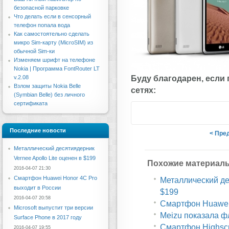
безопасной парковке
Что делать если в сенсорный
телефон попала вода
Как самостоятельно сделать
микро Sim-карту (MicroSIM) из
обычной Sim-ки
Изменяем шрифт на телефоне
Nokia | Программа FontRouter LT
Буду благодарен, если
v.2.08
Взлом защиты Nokia Belle
сетях:
(Symbian Belle) без личного
сертификата
Последние новости
< Пре
Металлический десятиядерник
Vernee Apollo Lite оценен в $199
Похожие материал
2016-04-07 21:30
Смартфон Huawei Honor 4C Pro
Металлический дес
выходит в России
$199
2016-04-07 20:58
Смартфон Huawei 
Microsoft выпустит три версии
Meizu показала ф
Surface Phone в 2017 году
Смартфон Highscr
2016-04-07 19:55