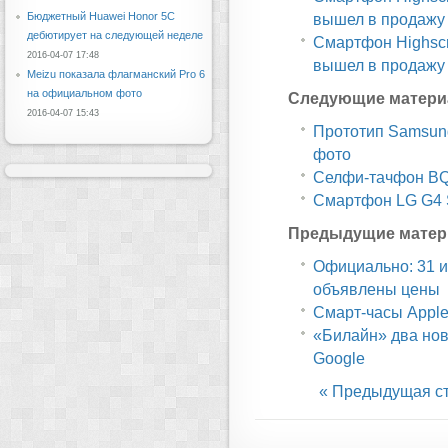
Бюджетный Huawei Honor 5C
вышел в продажу
дебютирует на следующей неделе
Смартфон Highscr
2016-04-07 17:48
вышел в продажу
Meizu показала флагманский Pro 6
на официальном фото
Следующие матери
2016-04-07 15:43
Прототип Samsung
фото
Селфи-тачфон BQ 
Смартфон LG G4 S
Предыдущие матер
Официально: 31 и
объявлены цены
Смарт-часы Apple
«Билайн» два нов
Google
« Предыдущая с