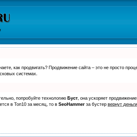
и
знаете, как продвигать? Продвижение сайта – это не просто про
исковых системах.
ятельно, попробуйте технологию
Буст
, она ускоряет продвижение
ется в Топ10 за месяц, то в
SeoHammer
за бустер
вернут деньги