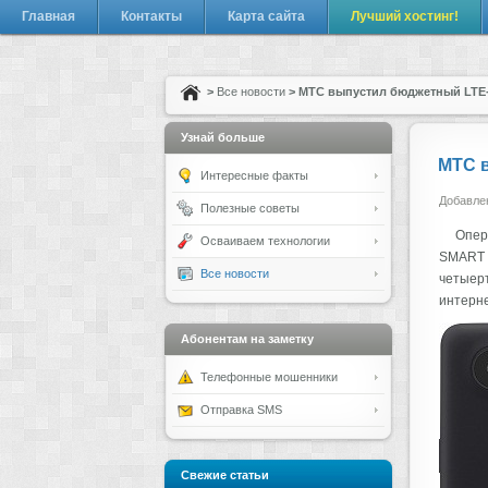
Главная
Контакты
Карта сайта
Лучший хостинг!
>
Все новости
> МТС выпустил бюджетный LTE
Узнай больше
МТС 
Интересные факты
Добавлен
Полезные советы
Опер
Осваиваем технологии
SMART R
Все новости
четыерт
интерне
Абонентам на заметку
Телефонные мошенники
Отправка SMS
Свежие статьи