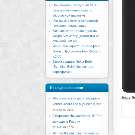
Приложение Эвакуации.NET –
Ваш личный навигатор по
безопасной парковке
Что делать если в сенсорный
телефон попала вода
Как самостоятельно сделать
микро Sim-карту (MicroSIM) из
обычной Sim-ки
Изменяем шрифт на телефоне
Nokia | Программа FontRouter LT
v.2.08
Взлом защиты Nokia Belle
(Symbian Belle) без личного
сертификата
Последние новости
Буду бл
Металлический десятиядерник
Vernee Apollo Lite оценен в $199
2016-04-07 21:30
Смартфон Huawei Honor 4C Pro
выходит в России
2016-04-07 20:58
Microsoft выпустит три версии