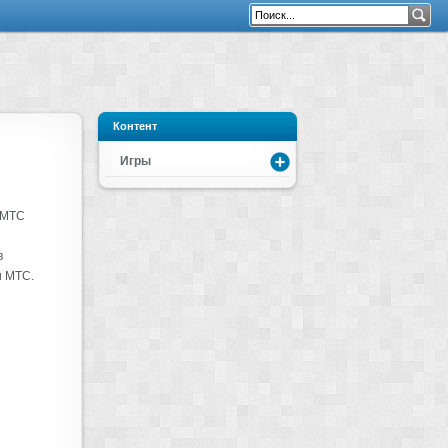
Контент
Игры
 МТС
в
и МТС.