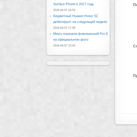
Surface Phone в 2017 году
П
2016-04-07 19:55
Бюджетный Huawei Honor 5C
дебютирует на следующей неделе
2016-04-07 17:48
Meizu показала флагманский Pro 6
на официальном фото
2016-04-07 15:43
С
П