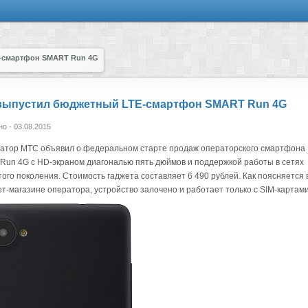
-смартфон SMART Run 4G
выпустил бюджетный LTE-смартфон SMART Run 4G
о - 03.08.2015
атор МТС объявил о федеральном старте продаж операторского смартфона
un 4G с HD-экраном диагональю пять дюймов и поддержкой работы в сетях
ого поколения. Стоимость гаджета составляет 6 490 рублей. Как поясняется 
т-магазине оператора, устройство залочено и работает только с SIM-картам