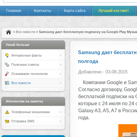
Главная
Контакты
Карта сайта
Лучший хостинг!
>
Все новости
> Samsung дает бесплатную подписку на Google Play Музы
Узнай больше
Samsung дает бесплатн
Интересные факты
полгода
Полезные советы
Добавлено - 03.08.2015
Осваиваем технологии
Компании Google и Sam
Все новости
Согласно договору, Goog
бесплатной подписки на 
Абонентам на заметку
которые c 24 июля по 24 
Galaxy A3, A5, A7 в Росс
Телефонные мошенники
года.
Отправка SMS