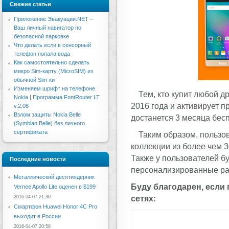
Свежие статьи
Приложение Эвакуации.NET –
Ваш личный навигатор по
безопасной парковке
Что делать если в сенсорный
телефон попала вода
Как самостоятельно сделать
микро Sim-карту (MicroSIM) из
обычной Sim-ки
Изменяем шрифт на телефоне
Тем, кто купит любой 
Nokia | Программа FontRouter LT
2016 года и активирует п
v.2.08
Взлом защиты Nokia Belle
достанется 3 месяца бесп
(Symbian Belle) без личного
сертификата
Таким образом, пользо
коллекции из более чем 3
Также у пользователей б
Последние новости
персонализированные ра
Металлический десятиядерник
Буду благодарен, если
Vernee Apollo Lite оценен в $199
сетях:
2016-04-07 21:30
Смартфон Huawei Honor 4C Pro
выходит в России
2016-04-07 20:58