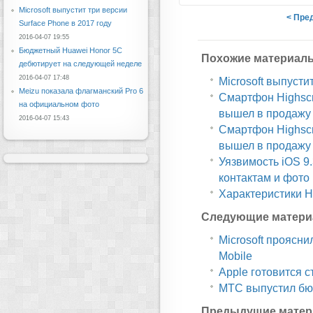
Microsoft выпустит три версии
< Пре
Surface Phone в 2017 году
2016-04-07 19:55
Бюджетный Huawei Honor 5C
Похожие материал
дебютирует на следующей неделе
2016-04-07 17:48
Microsoft выпусти
Meizu показала флагманский Pro 6
Смартфон Highscr
на официальном фото
вышел в продажу
2016-04-07 15:43
Смартфон Highscr
вышел в продажу
Уязвимость iOS 9
контактам и фото
Характеристики H
Следующие матери
Microsoft проясн
Mobile
Apple готовится 
МТС выпустил б
Предыдущие матер