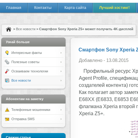
Главная
Контакты
Карта сайта
Лучший хостинг!
>
Все новости
> Смартфон Sony Xperia Z5+ может получить 4K-дисплей
Узнай больше
Смартфон Sony Xperia 
Интересные факты
Добавлено - 13.08.2015
Полезные советы
Профильный ресурс Xpe
Осваиваем технологии
Agent Profile, специфика
Все новости
создателей контента) гот
Как полагает автор замет
E68XX (E6833, E6853 E68
Абонентам на заметку
флагмана Xperia второй
Телефонные мошенники
Xperia Z5+.
Отправка SMS
Свежие статьи