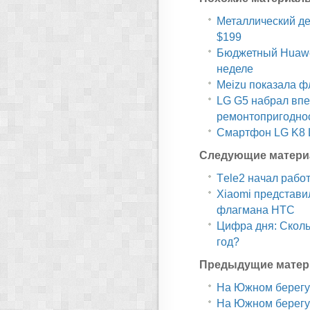
Металлический дес
$199
Бюджетный Huawe
неделе
Meizu показала ф
LG G5 набрал впе
ремонтопригодно
Смартфон LG K8 L
Следующие матери
Тele2 начал рабо
Xiaomi представи
флагмана HTC
Цифра дня: Сколь
год?
Предыдущие матер
На Южном берегу
На Южном берегу