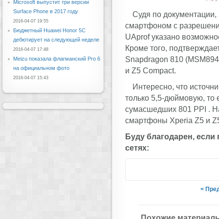
Microsoft выпустит три версии
Surface Phone в 2017 году
Судя по документации,
2016-04-07 19:55
смартфоном с разрешение
Бюджетный Huawei Honor 5C
UAprof указано возможно
дебютирует на следующей неделе
Кроме того, подтвержда
2016-04-07 17:48
Snapdragon 810 (MSM8944)
Meizu показала флагманский Pro 6
на официальном фото
и Z5 Compact.
2016-04-07 15:43
Интересно, что источни
только 5,5-дюймовую, то 
сумасшедших 801 PPI . Н
смартфоны Xperia Z5 и Z5
Буду благодарен, если
сетях:
< Пре
Похожие материал