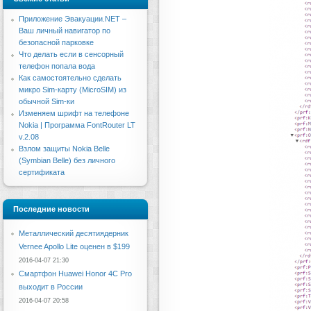
Приложение Эвакуации.NET –
Ваш личный навигатор по
безопасной парковке
Что делать если в сенсорный
телефон попала вода
Как самостоятельно сделать
микро Sim-карту (MicroSIM) из
обычной Sim-ки
Изменяем шрифт на телефоне
Nokia | Программа FontRouter LT
v.2.08
Взлом защиты Nokia Belle
(Symbian Belle) без личного
сертификата
Последние новости
Металлический десятиядерник
Vernee Apollo Lite оценен в $199
2016-04-07 21:30
Смартфон Huawei Honor 4C Pro
выходит в России
2016-04-07 20:58