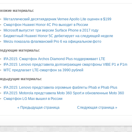
охожие материалы:
Металлический десятиядерник Vernee Apollo Lite оценен в $199
Смартфон Huawei Honor 4C Pro выходит в России
Microsoft выпустит три версии Surface Phone в 2017 году
Бюджетный Huawei Honor 5C дебютирует на следующей неделе
Meizu показала флагманский Pro 6 на официальном фото
ледующие материалы:
IFA 2015: Смартфон Archos Diamond Plus поддерживает LTE
IFA 2015: Lenovo представила долгоиграющие смартфоны VIBE P1 и P1m
МТС предлагает LTE-смартфон за 3990 рублей
редыдущие материалы:
IFA 2015: Lenovo представила огромные фаблеты Phab и Phab Plus
IFA 2015: Motorola представила Moto 360 Sport и обновленные Moto 360
Смартфон LG Max вышел в России
« Предыдущая страница
Следующая страница »