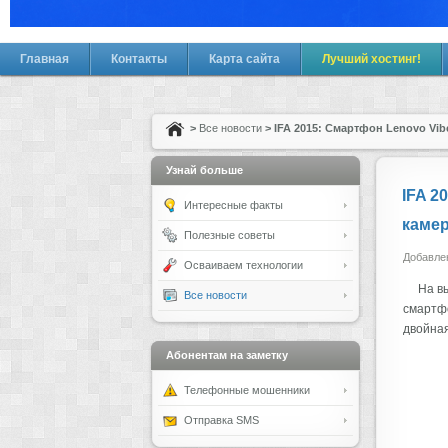
Главная
Контакты
Карта сайта
Лучший хостинг!
>
Все новости
> IFA 2015: Смартфон Lenovo Vi
Узнай больше
IFA 2
Интересные факты
каме
Полезные советы
Добавлен
Осваиваем технологии
На в
Все новости
смартфо
двойная
Абонентам на заметку
Телефонные мошенники
Отправка SMS