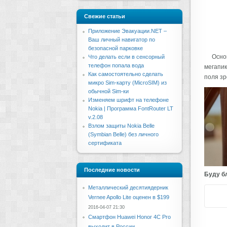
Свежие статьи
Приложение Эвакуации.NET –
Ваш личный навигатор по
безопасной парковке
Осно
Что делать если в сенсорный
телефон попала вода
мегапик
Как самостоятельно сделать
поля зр
микро Sim-карту (MicroSIM) из
обычной Sim-ки
Изменяем шрифт на телефоне
Nokia | Программа FontRouter LT
v.2.08
Взлом защиты Nokia Belle
(Symbian Belle) без личного
сертификата
Последние новости
Буду бл
Металлический десятиядерник
Vernee Apollo Lite оценен в $199
2016-04-07 21:30
Смартфон Huawei Honor 4C Pro
выходит в России