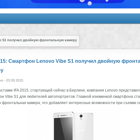
be S1 получил двойную фронтальную камеру
015: Смартфон Lenovo Vibe S1 получил двойную фрон
ру
о - 03.09.2015
ыставке IFA 2015, стартующей сейчас в Берлине, компания Lenovo представил
н Vibe S1 для любителей автопортретов. Главной изюминкой смартфона ст
 фронтальная камера, что добавляет интересные возможности при съемки с