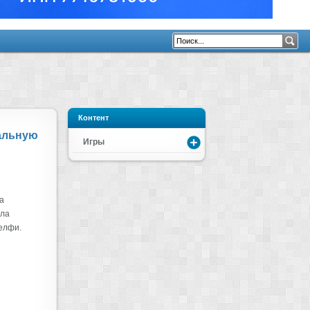
Контент
тальную
Игры
а
ала
елфи.