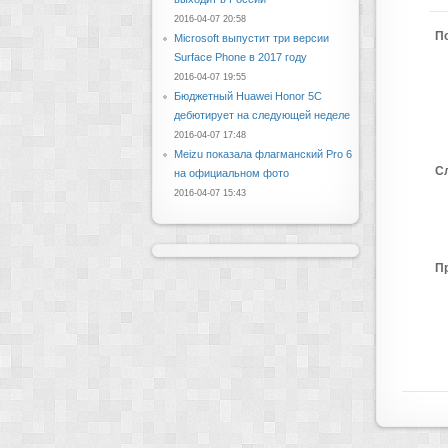
2016-04-07 20:58
П
Microsoft выпустит три версии
Surface Phone в 2017 году
2016-04-07 19:55
Бюджетный Huawei Honor 5C
дебютирует на следующей неделе
2016-04-07 17:48
Meizu показала флагманский Pro 6
С
на официальном фото
2016-04-07 15:43
П