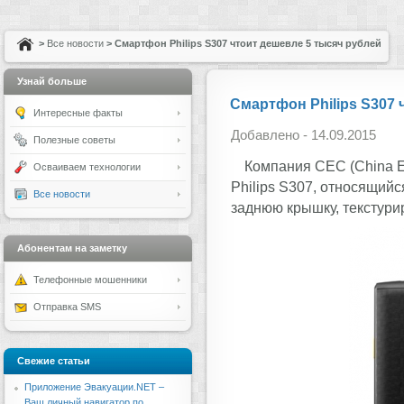
>
Все новости
> Смартфон Philips S307 чтоит дешевле 5 тысяч рублей
Узнай больше
Смартфон Philips S307 
Интересные факты
Добавлено - 14.09.2015
Полезные советы
Компания CEC (China El
Осваиваем технологии
Philips S307, относящий
Все новости
заднюю крышку, текстури
Абонентам на заметку
Телефонные мошенники
Отправка SMS
Свежие статьи
Приложение Эвакуации.NET –
Ваш личный навигатор по