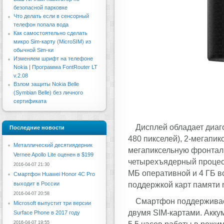
безопасной парковке
Что делать если в сенсорный
телефон попала вода
Как самостоятельно сделать
микро Sim-карту (MicroSIM) из
обычной Sim-ки
Изменяем шрифт на телефоне
Nokia | Программа FontRouter LT
v.2.08
Взлом защиты Nokia Belle
(Symbian Belle) без личного
сертификата
Дисплей обладает диа
Последние новости
480 пикселей), 2-мегапик
Металлический десятиядерник
мегапиксельную фронталь
Vernee Apollo Lite оценен в $199
четырехъядерный процесс
2016-04-07 21:30
МБ оперативной и 4 ГБ в
Смартфон Huawei Honor 4C Pro
поддержкой карт памяти 
выходит в России
2016-04-07 20:58
Смартфон поддерживает 
Microsoft выпустит три версии
двумя SIM-картами. Акку
Surface Phone в 2017 году
2016-04-07 19:55