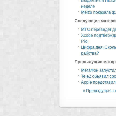
Бюджетный Huawe
неделе
Meizu показала ф
Следующие матери
МТС переведет де
Xcode подтвержда
Pro
Цифра дня: Сколь
рабства?
Предыдущие матер
МегаФон запусти
Tele2 объявил сро
Apple представила
« Предыдущая с