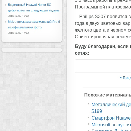
5,5 часов работы в режим
Бюджетный Huawei Honor 5C
Программной платформой 
дебютирует на следующей неделе
Philips S307 появится 
2016-04-07 17:48
Meizu показала флагманский Pro 6
года в двух цветовых ва
на официальном фото
желтого цвета и черном с
2016-04-07 15:43
Ориентировочная рекомен
Буду благодарен, если
сетях:
< Пре
Похожие материал
Металлический дес
$199
Смартфон Huawei 
Microsoft выпусти