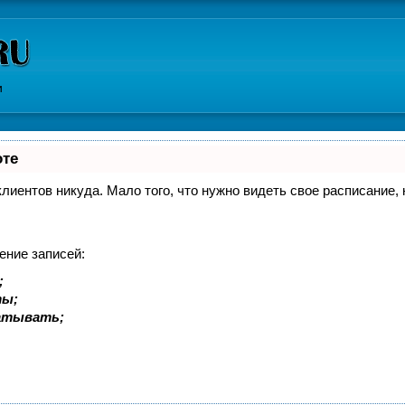
и
оте
 клиентов никуда. Мало того, что нужно видеть свое расписание
ение записей:
;
ты;
батывать;