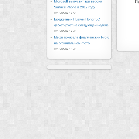
Microsoft выпустит три версии
П
Surface Phone в 2017 году
2016-04-07 19:55
Бюджетный Huawei Honor 5C
дебютирует на следующей неделе
2016-04-07 17:48
Meizu показала флагманский Pro 6
на официальном фото
2016-04-07 15:43