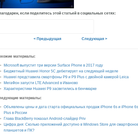
агодарен, если поделитесь этой статьей в социальных сетях:
< Предыдущая
Следующая >
охожие материалы:
Microsoft выпустит три версии Surface Phone в 2017 году
Бюджетный Huawei Honor 5C дебютирует на следующей неделе
Huawei представила смартфоны P9 и P9 Plus с двойной камерой Leica
МегаФон запусти LTE Advanced в Иваново
Характеристики Huawei P9 засветились в бенчмарке
ледующие материалы:
Объявлены цены и дата старта официальных продаж iPhone 6s и iPhone 6
Plus в России
Глава BlackBerry показал Android-слайдер Priv
Цифра дня: Сколько приложений доступно в Windows Store для смартфонов
планшетов и ПК?