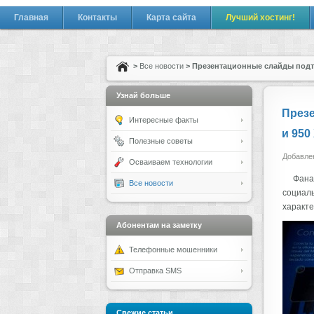
Главная
Контакты
Карта сайта
Лучший хостинг!
>
Все новости
> Презентационные слайды подтв
Узнай больше
Презе
Интересные факты
и 950
Полезные советы
Добавлен
Осваиваем технологии
Фанат
Все новости
социаль
характе
Абонентам на заметку
Телефонные мошенники
Отправка SMS
Свежие статьи