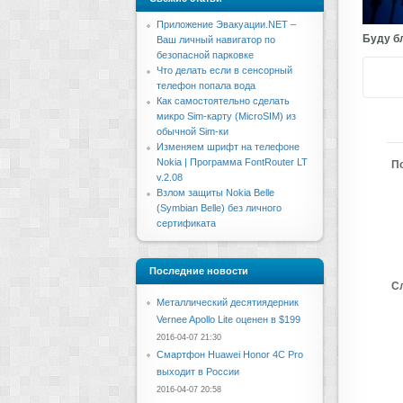
Приложение Эвакуации.NET –
Буду бл
Ваш личный навигатор по
безопасной парковке
Что делать если в сенсорный
телефон попала вода
Как самостоятельно сделать
микро Sim-карту (MicroSIM) из
обычной Sim-ки
Изменяем шрифт на телефоне
Nokia | Программа FontRouter LT
П
v.2.08
Взлом защиты Nokia Belle
(Symbian Belle) без личного
сертификата
Последние новости
С
Металлический десятиядерник
Vernee Apollo Lite оценен в $199
2016-04-07 21:30
Смартфон Huawei Honor 4C Pro
выходит в России
2016-04-07 20:58