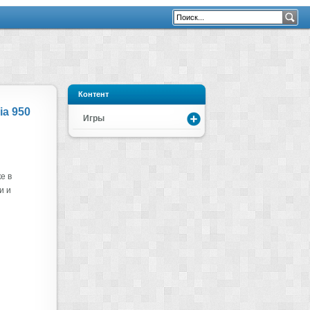
Контент
a 950
Игры
е в
и и