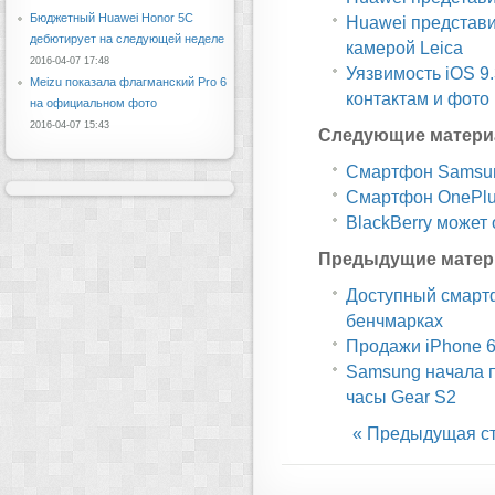
Бюджетный Huawei Honor 5C
Huawei представи
дебютирует на следующей неделе
камерой Leica
2016-04-07 17:48
Уязвимость iOS 9
Meizu показала флагманский Pro 6
контактам и фото
на официальном фото
2016-04-07 15:43
Следующие матери
Смартфон Samsung
Смартфон OnePlus
BlackBerry может 
Предыдущие матер
Доступный смартф
бенчмарках
Продажи iPhone 6s
Samsung начала п
часы Gear S2
« Предыдущая с