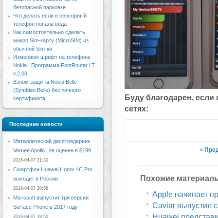
безопасной парковке
Что делать если в сенсорный
телефон попала вода
Как самостоятельно сделать
микро Sim-карту (MicroSIM) из
обычной Sim-ки
Изменяем шрифт на телефоне
Nokia | Программа FontRouter LT
v.2.08
Взлом защиты Nokia Belle
(Symbian Belle) без личного
Буду благодарен, если
сертификата
сетях:
Последние новости
Металлический десятиядерник
< Пре
Vernee Apollo Lite оценен в $199
2016-04-07 21:30
Смартфон Huawei Honor 4C Pro
Похожие материал
выходит в России
2016-04-07 20:58
Apple начинает п
Microsoft выпустит три версии
Caviar выпустил 
Surface Phone в 2017 году
Huawei представи
2016-04-07 19:55