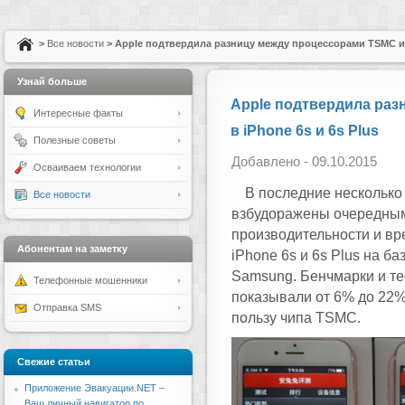
>
Все новости
> Apple подтвердила разницу между процессорами TSMC и S
Узнай больше
Apple подтвердила раз
Интересные факты
в iPhone 6s и 6s Plus
Полезные советы
Добавлено - 09.10.2015
Осваиваем технологии
В последние несколько
Все новости
взбудоражены очередным
производительности и в
Абонентам на заметку
iPhone 6s и 6s Plus на б
Samsung. Бенчмарки и те
Телефонные мошенники
показывали от 6% до 22
Отправка SMS
пользу чипа TSMC.
Свежие статьи
Приложение Эвакуации.NET –
Ваш личный навигатор по