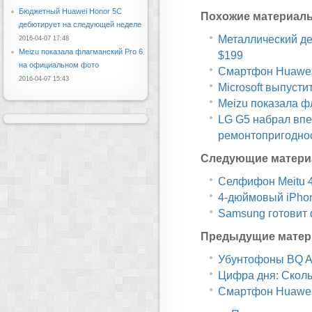
Бюджетный Huawei Honor 5C
Похожие материал
дебютирует на следующей неделе
Металлический дес
2016-04-07 17:48
Meizu показала флагманский Pro 6
$199
на официальном фото
Смартфон Huawei 
2016-04-07 15:43
Microsoft выпусти
Meizu показала ф
LG G5 набрал впе
ремонтопригодно
Следующие матери
Селфифон Meitu 4
4-дюймовый iPhon
Samsung готовит 
Предыдущие матер
Убунтофоны BQ A
Цифра дня: Сколь
Смартфон Huawei 