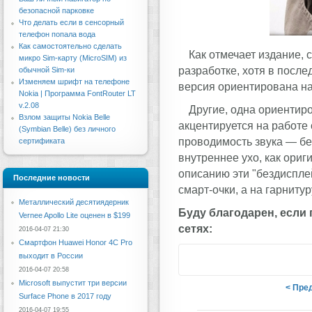
безопасной парковке
Что делать если в сенсорный
телефон попала вода
Как самостоятельно сделать
Как отмечает издание, 
микро Sim-карту (MicroSIM) из
разработке, хотя в после
обычной Sim-ки
Изменяем шрифт на телефоне
версия ориентирована на
Nokia | Программа FontRouter LT
v.2.08
Другие, одна ориентиро
Взлом защиты Nokia Belle
акцентируется на работе 
(Symbian Belle) без личного
проводимость звука — бе
сертификата
внутреннее ухо, как ориг
описанию эти "бездиспле
Последние новости
смарт-очки, а на гарниту
Металлический десятиядерник
Буду благодарен, если
Vernee Apollo Lite оценен в $199
сетях:
2016-04-07 21:30
Смартфон Huawei Honor 4C Pro
выходит в России
2016-04-07 20:58
Microsoft выпустит три версии
< Пре
Surface Phone в 2017 году
2016-04-07 19:55