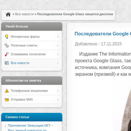
>
Все новости
> Последователи Google Glass лишатся дисплея
Узнай больше
Последователи Google 
Интересные факты
Добавлено - 17.11.2015
Полезные советы
Издание The Informatio
Осваиваем технологии
проекта Google Glass, так
Все новости
источника, компания Goo
экраном (призмой) и как
Абонентам на заметку
Телефонные мошенники
Отправка SMS
Свежие статьи
Приложение Эвакуации.NET –
Ваш личный навигатор по