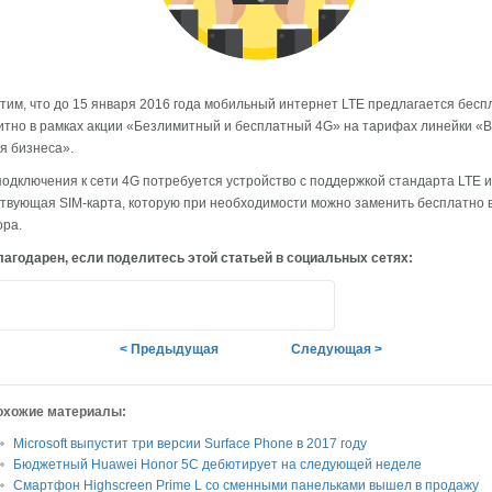
тим, что до 15 января 2016 года мобильный интернет LTE предлагается бесп
тно в рамках акции «Безлимитный и бесплатный 4G» на тарифах линейки «В
я бизнеса».
подключения к сети 4G потребуется устройство с поддержкой стандарта LTE и
твующая SIM-карта, которую при необходимости можно заменить бесплатно 
ра.
агодарен, если поделитесь этой статьей в социальных сетях:
< Предыдущая
Следующая >
охожие материалы:
Microsoft выпустит три версии Surface Phone в 2017 году
Бюджетный Huawei Honor 5C дебютирует на следующей неделе
Смартфон Highscreen Prime L со сменными панельками вышел в продажу