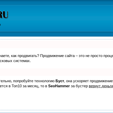
и
знаете, как продвигать? Продвижение сайта – это не просто про
исковых системах.
ятельно, попробуйте технологию
Буст
, она ускоряет продвижение
ется в Топ10 за месяц, то в
SeoHammer
за бустер
вернут деньги