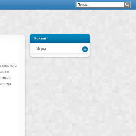
Контент
Игры
етвертого
ает в
рговые
города.