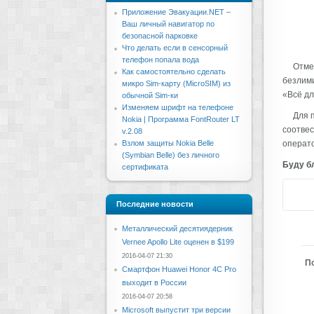
Приложение Эвакуации.NET –
Ваш личный навигатор по
безопасной парковке
Что делать если в сенсорный
телефон попала вода
Отме
Как самостоятельно сделать
безлими
микро Sim-карту (MicroSIM) из
«Всё дл
обычной Sim-ки
Изменяем шрифт на телефоне
Для 
Nokia | Программа FontRouter LT
соотвес
v.2.08
Взлом защиты Nokia Belle
операто
(Symbian Belle) без личного
Буду бл
сертификата
Последние новости
Металлический десятиядерник
Vernee Apollo Lite оценен в $199
2016-04-07 21:30
П
Смартфон Huawei Honor 4C Pro
выходит в России
2016-04-07 20:58
Microsoft выпустит три версии