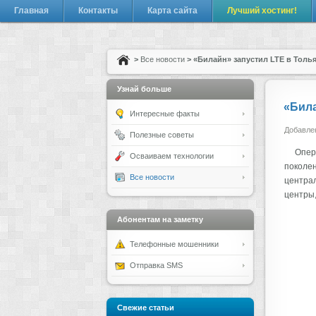
Главная
Контакты
Карта сайта
Лучший хостинг!
>
Все новости
> «Билайн» запустил LTE в Толья
Узнай больше
«Била
Интересные факты
Добавлен
Полезные советы
Опер
Осваиваем технологии
поколен
Все новости
централ
центры,
Абонентам на заметку
Телефонные мошенники
Отправка SMS
Свежие статьи