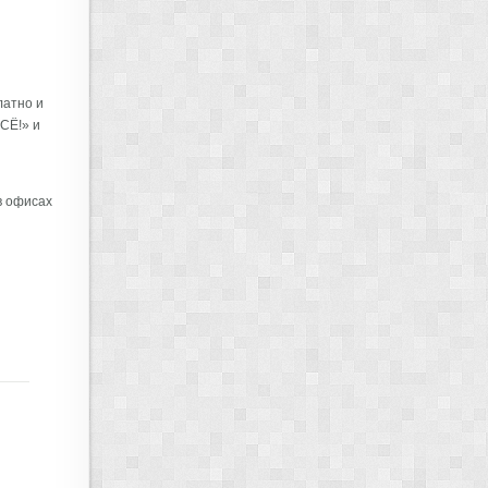
латно и
СЁ!» и
в офисах