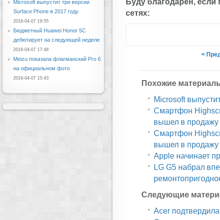
Буду благодарен, если
Microsoft выпустит три версии
Surface Phone в 2017 году
сетях:
2016-04-07 19:55
Бюджетный Huawei Honor 5C
дебютирует на следующей неделе
2016-04-07 17:48
< Пре
Meizu показала флагманский Pro 6
на официальном фото
2016-04-07 15:43
Похожие материал
Microsoft выпусти
Смартфон Highscr
вышел в продажу
Смартфон Highscr
вышел в продажу
Apple начинает п
LG G5 набрал впе
ремонтопригодно
Следующие матери
Acer подтвердила