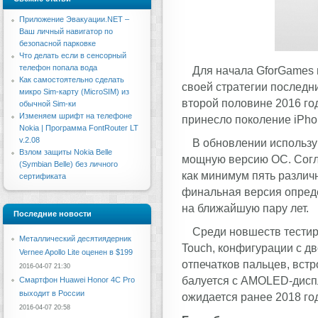
Приложение Эвакуации.NET –
Ваш личный навигатор по
безопасной парковке
Что делать если в сенсорный
телефон попала вода
Для начала GforGames п
Как самостоятельно сделать
своей стратегии последни
микро Sim-карту (MicroSIM) из
второй половине 2016 го
обычной Sim-ки
Изменяем шрифт на телефоне
принесло поколение iPho
Nokia | Программа FontRouter LT
v.2.08
В обновлении использу
Взлом защиты Nokia Belle
мощную версию ОС. Согла
(Symbian Belle) без личного
как минимум пять различ
сертификата
финальная версия опред
на ближайшую пару лет.
Последние новости
Среди новшеств тестиру
Металлический десятиядерник
Touch, конфигурации с д
Vernee Apollo Lite оценен в $199
отпечатков пальцев, встр
2016-04-07 21:30
балуется с AMOLED-дисп
Смартфон Huawei Honor 4C Pro
выходит в России
ожидается ранее 2018 го
2016-04-07 20:58