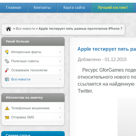
Главная
Контакты
Карта сайта
Лучший хостинг!
>
Все новости
> Apple тестирует пять разных прототипов iPhone 7
Узнай больше
Apple тестирует пять р
Интересные факты
Добавлено - 01.12.2015
Полезные советы
Ресурс GforGames поде
Осваиваем технологии
относительного нового п
Все новости
ссылается на найденную 
Twitter.
Абонентам на заметку
Телефонные мошенники
Отправка SMS
Свежие статьи