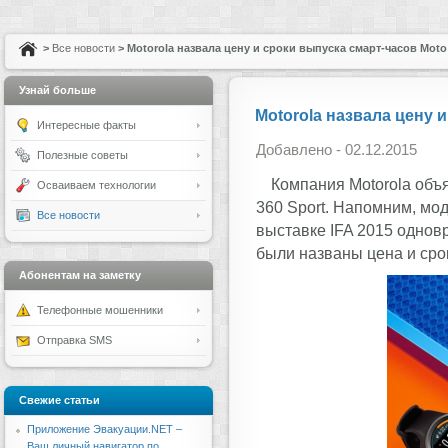
>
Все новости
> Motorola назвала цену и сроки выпуска смарт-часов Moto 
Узнай больше
Motorola назвала цену 
Интересные факты
Добавлено - 02.12.2015
Полезные советы
Компания Motorola объ
Осваиваем технологии
360 Sport. Напомним, мо
Все новости
выставке IFA 2015 одновр
были названы цена и срок
Абонентам на заметку
Телефонные мошенники
Отправка SMS
Свежие статьи
Приложение Эвакуации.NET –
Ваш личный навигатор по