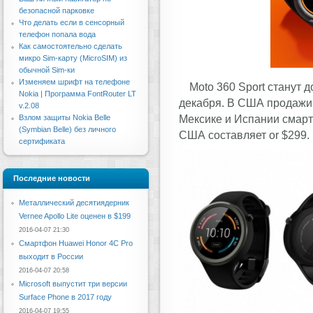
безопасной парковке
Что делать если в сенсорный
телефон попала вода
Как самостоятельно сделать
микро Sim-карту (MicroSIM) из
обычной Sim-ки
Изменяем шрифт на телефоне
Moto 360 Sport станут 
Nokia | Программа FontRouter LT
декабря. В США продажи с
v.2.08
Мексике и Испании смарт-
Взлом защиты Nokia Belle
(Symbian Belle) без личного
США составляет or $299.
сертификата
Последние новости
Металлический десятиядерник
Vernee Apollo Lite оценен в $199
2016-04-07 21:30
Смартфон Huawei Honor 4C Pro
выходит в России
2016-04-07 20:58
Microsoft выпустит три версии
Surface Phone в 2017 году
2016-04-07 19:55