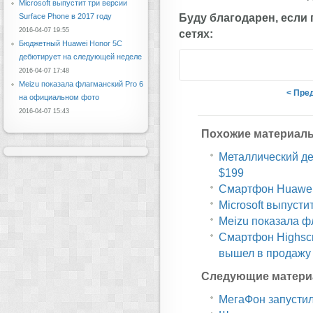
Microsoft выпустит три версии
Буду благодарен, если
Surface Phone в 2017 году
2016-04-07 19:55
сетях:
Бюджетный Huawei Honor 5C
дебютирует на следующей неделе
2016-04-07 17:48
Meizu показала флагманский Pro 6
< Пре
на официальном фото
2016-04-07 15:43
Похожие материал
Металлический дес
$199
Смартфон Huawei 
Microsoft выпусти
Meizu показала ф
Смартфон Highscr
вышел в продажу
Следующие матери
МегаФон запустил