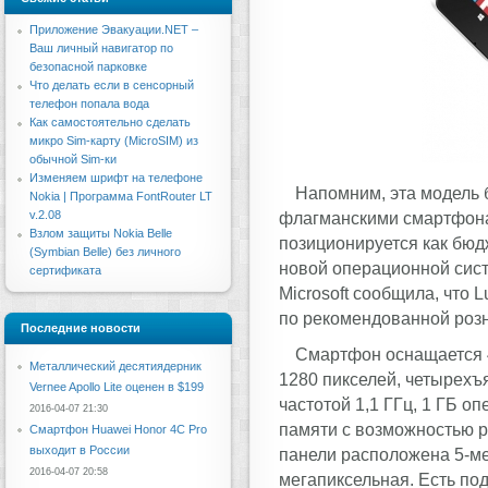
Приложение Эвакуации.NET –
Ваш личный навигатор по
безопасной парковке
Что делать если в сенсорный
телефон попала вода
Как самостоятельно сделать
микро Sim-карту (MicroSIM) из
обычной Sim-ки
Изменяем шрифт на телефоне
Напомним, эта модель 
Nokia | Программа FontRouter LT
v.2.08
флагманскими смартфонам
Взлом защиты Nokia Belle
позиционируется как бюд
(Symbian Belle) без личного
новой операционной сист
сертификата
Microsoft сообщила, что 
по рекомендованной розн
Последние новости
Смартфон оснащается 
Металлический десятиядерник
1280 пикселей, четырехъ
Vernee Apollo Lite оценен в $199
частотой 1,1 ГГц, 1 ГБ о
2016-04-07 21:30
памяти с возможностью р
Смартфон Huawei Honor 4C Pro
выходит в России
панели расположена 5-ме
2016-04-07 20:58
мегапиксельная. Есть по