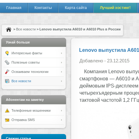
Главная
Контакты
Карта сайта
Лучший хостинг!
>
Все новости
> Lenovo выпустила A6010 и A6010 Plus в России
Узнай больше
Lenovo выпустила A6010
Интересные факты
Добавлено - 23.12.2015
Полезные советы
Компания Lenovo выпус
Осваиваем технологии
смартфонов — A6010 и A
Все новости
дюймовым IPS-дисплеем с
четырехъядерным проце
тактовой частотой 1,2 ГГ
Абонентам на заметку
Телефонные мошенники
Отправка SMS
Свежие статьи