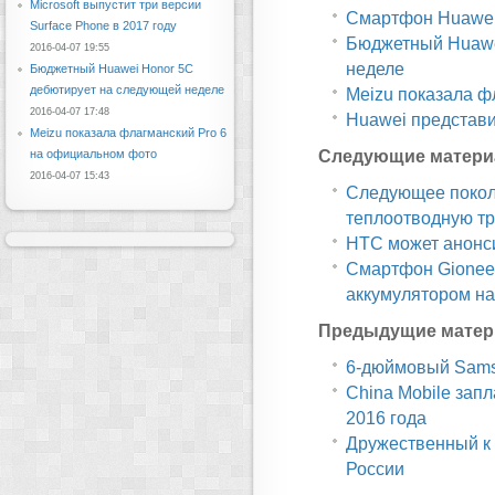
Microsoft выпустит три версии
Смартфон Huawei 
Surface Phone в 2017 году
Бюджетный Huawe
2016-04-07 19:55
неделе
Бюджетный Huawei Honor 5C
дебютирует на следующей неделе
Meizu показала ф
2016-04-07 17:48
Huawei представи
Meizu показала флагманский Pro 6
Следующие матери
на официальном фото
2016-04-07 15:43
Следующее поколе
теплоотводную тр
HTC может анонс
Смартфон Gionee 
аккумулятором на
Предыдущие матер
6-дюймовый Sams
China Mobile зап
2016 года
Дружественный к 
России