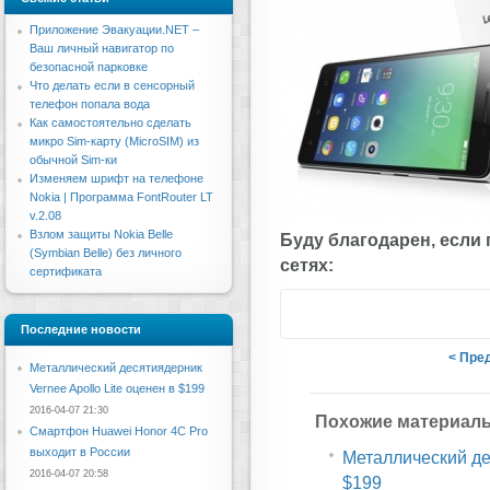
Приложение Эвакуации.NET –
Ваш личный навигатор по
безопасной парковке
Что делать если в сенсорный
телефон попала вода
Как самостоятельно сделать
микро Sim-карту (MicroSIM) из
обычной Sim-ки
Изменяем шрифт на телефоне
Nokia | Программа FontRouter LT
v.2.08
Взлом защиты Nokia Belle
Буду благодарен, если
(Symbian Belle) без личного
сетях:
сертификата
Последние новости
< Пре
Металлический десятиядерник
Vernee Apollo Lite оценен в $199
2016-04-07 21:30
Похожие материал
Смартфон Huawei Honor 4C Pro
выходит в России
Металлический дес
2016-04-07 20:58
$199