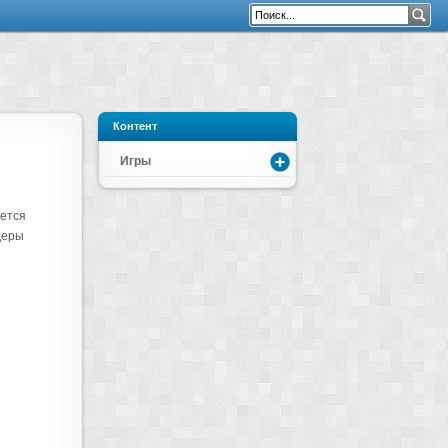
Контент
Игры
ается
деры