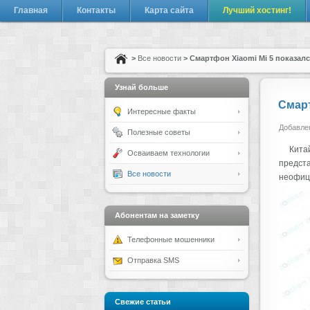
Главная
Контакты
Карта сайта
Лучший хостинг!
>
Все новости
> Смартфон Xiaomi Mi 5 показал
Узнай больше
Смарт
Интересные факты
Добавлен
Полезные советы
Кита
Осваиваем технологии
предста
Все новости
неофици
Абонентам на заметку
Телефонные мошенники
Отправка SMS
Свежие статьи