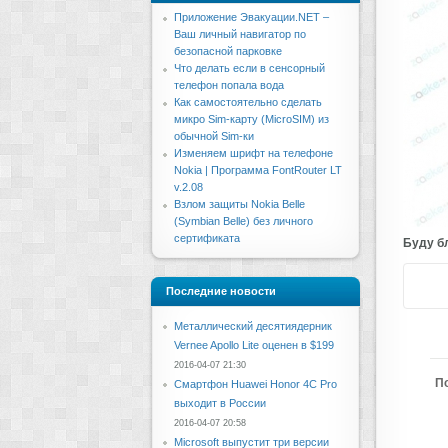
Приложение Эвакуации.NET –
Ваш личный навигатор по
безопасной парковке
Что делать если в сенсорный
телефон попала вода
Как самостоятельно сделать
микро Sim-карту (MicroSIM) из
обычной Sim-ки
Изменяем шрифт на телефоне
Nokia | Программа FontRouter LT
v.2.08
Взлом защиты Nokia Belle
(Symbian Belle) без личного
сертификата
Буду бл
Последние новости
Металлический десятиядерник
Vernee Apollo Lite оценен в $199
2016-04-07 21:30
П
Смартфон Huawei Honor 4C Pro
выходит в России
2016-04-07 20:58
Microsoft выпустит три версии