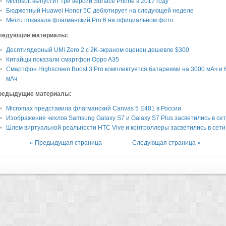
Microsoft выпустит три версии Surface Phone в 2017 году
Бюджетный Huawei Honor 5C дебютирует на следующей неделе
Meizu показала флагманский Pro 6 на официальном фото
ледующие материалы:
Десятиядерный UMi Zero 2 с 2K-экраном оценен дешевле $300
Китайцы показали смартфон Oppo A35
Смартфон Highscreen Boost 3 Pro комплектуется батареями на 3000 мАч и 
мАч
редыдущие материалы:
Micromax представила флагманский Canvas 5 E481 в России
Изображения чехлов Samsung Galaxy S7 и Galaxy S7 Plus засветились в се
Шлем виртуальной реальности HTC Vive и контроллеры засветились в сети
« Предыдущая страница
Следующая страница »