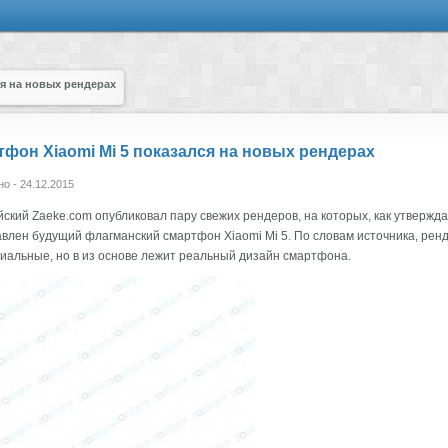
ся на новых рендерах
фон Xiaomi Mi 5 показался на новых рендерах
о - 24.12.2015
йский Zaeke.com опубликовал пару свежих рендеров, на которых, как утвержд
влен будущий флагманский смартфон Xiaomi Mi 5. По словам источника, рен
альные, но в из основе лежит реальный дизайн смартфона.