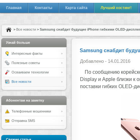
Главная
Контакты
Карта сайта
Лучший хостинг!
>
Все новости
> Samsung снабдит будущие iPhone гибкими OLED-диспле
Узнай больше
Samsung снабдит буду
Интересные факты
Добавлено - 14.01.2016
Полезные советы
По сообщению корейск
Осваиваем технологии
Display и Apple близки к
Все новости
поставки гибких OLED-ди
Абонентам на заметку
Телефонные мошенники
Отправка SMS
Свежие статьи