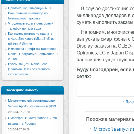
В случае достижения с
Приложение Эвакуации.NET –
Ваш личный навигатор по
миллиардов долларов в 
безопасной парковке
суметь выполнить заказы
Что делать если в сенсорный
телефон попала вода
Напомним, многочислен
Как самостоятельно сделать
выпускать смартфоны с 
микро Sim-карту (MicroSIM) из
обычной Sim-ки
Display, заказы на OLED-
Изменяем шрифт на телефоне
Optronics, LG и Japan Di
Nokia | Программа FontRouter LT
панели для существующи
v.2.08
Взлом защиты Nokia Belle
Буду благодарен, если
(Symbian Belle) без личного
сертификата
сетях:
Последние новости
Металлический десятиядерник
< Пре
Vernee Apollo Lite оценен в $199
2016-04-07 21:30
Смартфон Huawei Honor 4C Pro
Похожие материал
выходит в России
Microsoft выпусти
2016-04-07 20:58