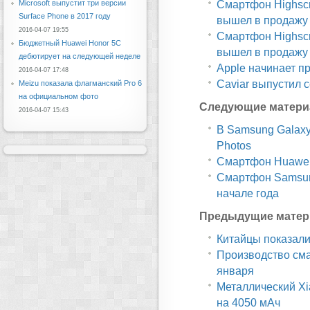
Смартфон Highscr
Microsoft выпустит три версии
Surface Phone в 2017 году
вышел в продажу
2016-04-07 19:55
Смартфон Highscr
Бюджетный Huawei Honor 5C
вышел в продажу
дебютирует на следующей неделе
Apple начинает п
2016-04-07 17:48
Caviar выпустил 
Meizu показала флагманский Pro 6
на официальном фото
Следующие матери
2016-04-07 15:43
В Samsung Galaxy
Photos
Смартфон Huawei 
Смартфон Samsung
начале года
Предыдущие матер
Китайцы показали
Производство смар
января
Металлический Xi
на 4050 мАч