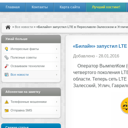
Главная
Контакты
Карта сайта
Лучший хостинг!
>
Все новости
> «Билайн» запустил LTE в Переславле-Залесском и Углич
Узнай больше
«Билайн» запустил LTE
Интересные факты
Добавлено - 28.01.2016
Полезные советы
Оператор ВымпелКом (б
Осваиваем технологии
четвертого поколения LT
Все новости
области. Теперь сеть LTE
Залесский, Углич, Гаврил
Абонентам на заметку
Телефонные мошенники
Отправка SMS
Свежие статьи