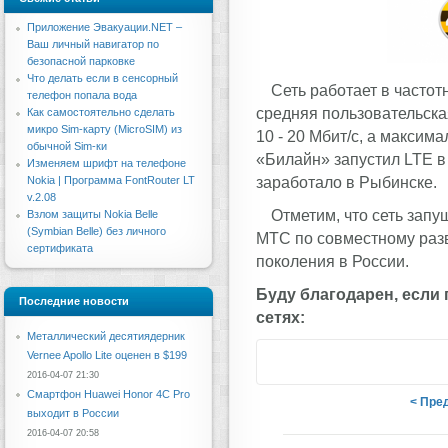
Приложение Эвакуации.NET –
Ваш личный навигатор по
безопасной парковке
Что делать если в сенсорный
Сеть работает в частот
телефон попала вода
средняя пользовательска
Как самостоятельно сделать
микро Sim-карту (MicroSIM) из
10 - 20 Мбит/с, а максим
обычной Sim-ки
«Билайн» запустил LTE в 
Изменяем шрифт на телефоне
заработало в Рыбинске.
Nokia | Программа FontRouter LT
v.2.08
Отметим, что сеть запу
Взлом защиты Nokia Belle
(Symbian Belle) без личного
МТС по совместному разв
сертификата
поколения в России.
Буду благодарен, если
Последние новости
сетях:
Металлический десятиядерник
Vernee Apollo Lite оценен в $199
2016-04-07 21:30
Смартфон Huawei Honor 4C Pro
< Пре
выходит в России
2016-04-07 20:58