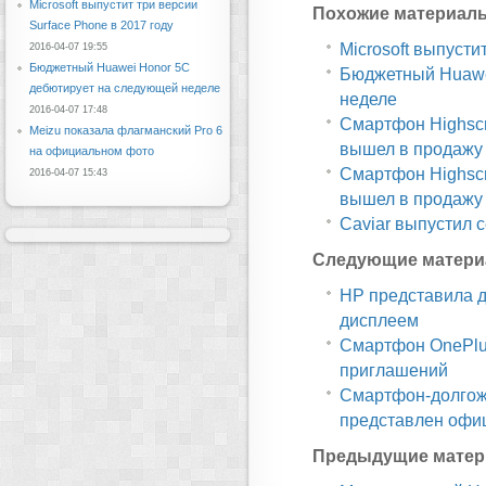
Microsoft выпустит три версии
Похожие материал
Surface Phone в 2017 году
Microsoft выпусти
2016-04-07 19:55
Бюджетный Huawei Honor 5C
Бюджетный Huawe
дебютирует на следующей неделе
неделе
2016-04-07 17:48
Смартфон Highscr
Meizu показала флагманский Pro 6
вышел в продажу
на официальном фото
Смартфон Highscr
2016-04-07 15:43
вышел в продажу
Caviar выпустил 
Следующие матери
HP представила д
дисплеем
Смартфон OnePlus
приглашений
Смартфон-долгожи
представлен офи
Предыдущие матер