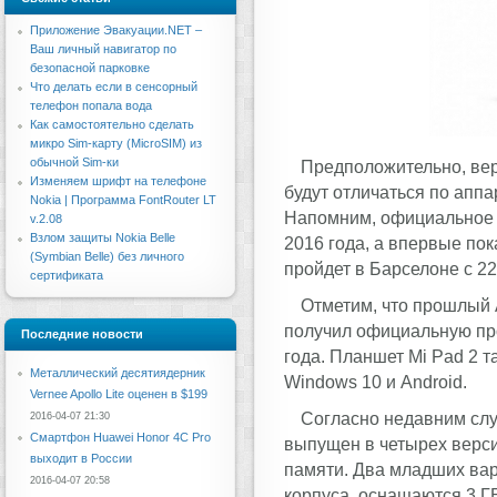
Приложение Эвакуации.NET –
Ваш личный навигатор по
безопасной парковке
Что делать если в сенсорный
телефон попала вода
Как самостоятельно сделать
микро Sim-карту (MicroSIM) из
обычной Sim-ки
Предположительно, вер
Изменяем шрифт на телефоне
будут отличаться по апп
Nokia | Программа FontRouter LT
Напомним, официальное 
v.2.08
Взлом защиты Nokia Belle
2016 года, а впервые пок
(Symbian Belle) без личного
пройдет в Барселоне с 22
сертификата
Отметим, что прошлый A
получил официальную про
Последние новости
года. Планшет Mi Pad 2 т
Металлический десятиядерник
Windows 10 и Android.
Vernee Apollo Lite оценен в $199
Согласно недавним слух
2016-04-07 21:30
Смартфон Huawei Honor 4C Pro
выпущен в четырех верси
выходит в России
памяти. Два младших вар
2016-04-07 20:58
корпуса, оснащаются 3 Г