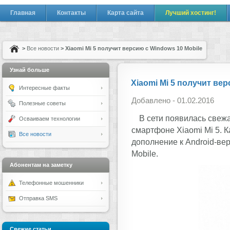
Главная
Контакты
Карта сайта
Лучший хостинг!
>
Все новости
> Xiaomi Mi 5 получит версию с Windows 10 Mobile
Узнай больше
Xiaomi Mi 5 получит вер
Интересные факты
Добавлено - 01.02.2016
Полезные советы
В сети появилась свеж
Осваиваем технологии
смартфоне Xiaomi Mi 5. К
Все новости
дополнение к Android-ве
Mobile.
Абонентам на заметку
Телефонные мошенники
Отправка SMS
Свежие статьи