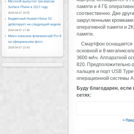
Microsoft выпустит три версии
памяти и 4 ГБ оперативн
Surface Phone в 2017 году
соотвественно. Две друг
2016-04-07 19:55
Бюджетный Huawei Honor 5C
закругленными кромками 2
дебютирует на следующей неделе
оперативной памяти и 2K
2016-04-07 17:48
памяти.
Meizu показала флагманский Pro 6
на официальном фото
Смартфон оснащается 
2016-04-07 15:43
основной и 8-мегапиксел
3600 мАч. Аппаратной ос
820. Предположительно о
пальцев и порт USB Type
операционной системы And
Буду благодарен, если
сетях:
< Пре