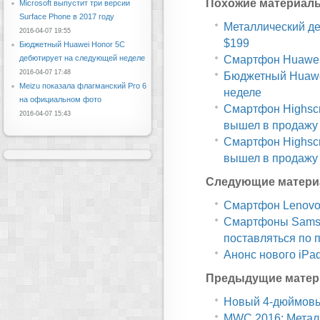
Похожие материал
Microsoft выпустит три версии
Surface Phone в 2017 году
Металлический дес
2016-04-07 19:55
$199
Бюджетный Huawei Honor 5C
Смартфон Huawei 
дебютирует на следующей неделе
2016-04-07 17:48
Бюджетный Huawe
Meizu показала флагманский Pro 6
неделе
на официальном фото
Смартфон Highscr
2016-04-07 15:43
вышел в продажу
Смартфон Highscr
вышел в продажу
Следующие матери
Смартфон Lenovo
Смартфоны Samsun
поставляться по 
Анонс нового iPad
Предыдущие матер
Новый 4-дюймовы
MWC 2016: Металл