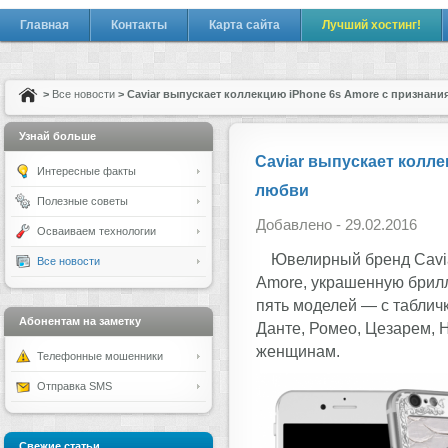
Главная
Контакты
Карта сайта
Лучший хостинг!
>
Все новости
> Caviar выпускает коллекцию iPhone 6s Amore с признан
Узнай больше
Caviar выпускает колле
Интересные факты
любви
Полезные советы
Добавлено - 29.02.2016
Осваиваем технологии
Ювелирный бренд Cavia
Все новости
Amore, украшенную брилл
пять моделей — с таблич
Абонентам на заметку
Данте, Ромео, Цезарем,
женщинам.
Телефонные мошенники
Отправка SMS
Свежие статьи