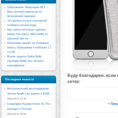
Приложение Эвакуации.NET –
Ваш личный навигатор по
безопасной парковке
Что делать если в сенсорный
телефон попала вода
Как самостоятельно сделать
микро Sim-карту (MicroSIM) из
обычной Sim-ки
Изменяем шрифт на телефоне
Nokia | Программа FontRouter LT
v.2.08
Взлом защиты Nokia Belle
(Symbian Belle) без личного
сертификата
Буду благодарен, если
Последние новости
сетях:
Металлический десятиядерник
Vernee Apollo Lite оценен в $199
2016-04-07 21:30
< Пре
Смартфон Huawei Honor 4C Pro
выходит в России
2016-04-07 20:58