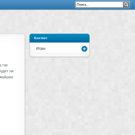
Контент
Игры
 так
будет ли
ижайшие