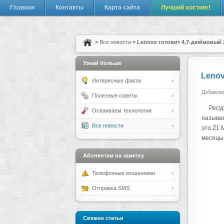
Главная
Контакты
Карта сайта
Лучший хостинг!
>
Все новости
> Lenovo готовит 4,7-дюймовый 
Узнай больше
Lenov
Интересные факты
Добавлен
Полезные советы
Ресу
Осваиваем технологии
называе
Все новости
это Z1 
месяцы
Абонентам на заметку
Телефонные мошенники
Отправка SMS
Свежие статьи