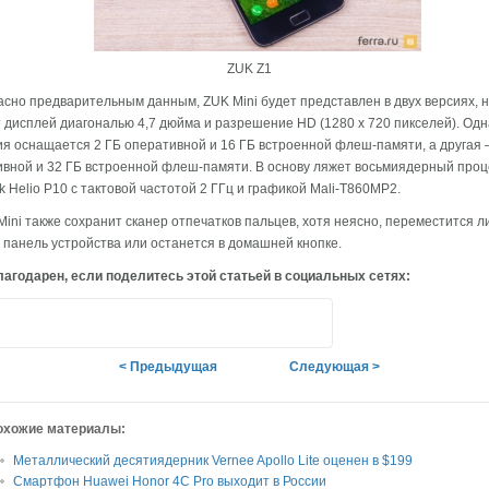
ZUK Z1
асно предварительным данным, ZUK Mini будет представлен в двух версиях, н
 дисплей диагональю 4,7 дюйма и разрешение HD (1280 x 720 пикселей). Одн
я оснащается 2 ГБ оперативной и 16 ГБ встроенной флеш-памяти, а другая 
вной и 32 ГБ встроенной флеш-памяти. В основу ляжет восьмиядерный проц
k Helio P10 с тактовой частотой 2 ГГц и графикой Mali-T860MP2.
ini также сохранит сканер отпечатков пальцев, хотя неясно, переместится л
панель устройства или останется в домашней кнопке.
агодарен, если поделитесь этой статьей в социальных сетях:
< Предыдущая
Следующая >
охожие материалы:
Металлический десятиядерник Vernee Apollo Lite оценен в $199
Смартфон Huawei Honor 4C Pro выходит в России