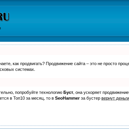
и
знаете, как продвигать? Продвижение сайта – это не просто про
исковых системах.
ятельно, попробуйте технологию
Буст
, она ускоряет продвижение
ется в Топ10 за месяц, то в
SeoHammer
за бустер
вернут деньги