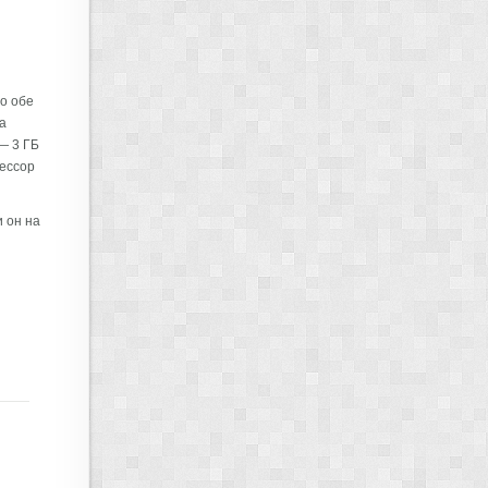
о обе
а
— 3 ГБ
ессор
и он на