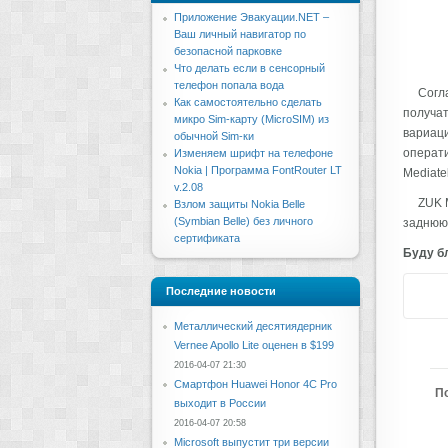
Приложение Эвакуации.NET –
Ваш личный навигатор по
безопасной парковке
Что делать если в сенсорный
телефон попала вода
Согл
Как самостоятельно сделать
получат
микро Sim-карту (MicroSIM) из
вариаци
обычной Sim-ки
операти
Изменяем шрифт на телефоне
Nokia | Программа FontRouter LT
Mediate
v.2.08
ZUK M
Взлом защиты Nokia Belle
(Symbian Belle) без личного
заднюю 
сертификата
Буду бл
Последние новости
Металлический десятиядерник
Vernee Apollo Lite оценен в $199
2016-04-07 21:30
Смартфон Huawei Honor 4C Pro
П
выходит в России
2016-04-07 20:58
Microsoft выпустит три версии