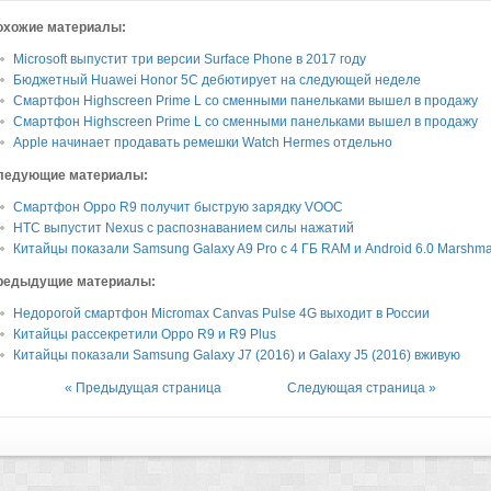
охожие материалы:
Microsoft выпустит три версии Surface Phone в 2017 году
Бюджетный Huawei Honor 5C дебютирует на следующей неделе
Смартфон Highscreen Prime L со сменными панельками вышел в продажу
Смартфон Highscreen Prime L со сменными панельками вышел в продажу
Apple начинает продавать ремешки Watch Hermes отдельно
ледующие материалы:
Смартфон Oppo R9 получит быструю зарядку VOOC
HTC выпустит Nexus с распознаванием силы нажатий
Китайцы показали Samsung Galaxy A9 Pro с 4 ГБ RAM и Android 6.0 Marshma
редыдущие материалы:
Недорогой смартфон Micromax Canvas Pulse 4G выходит в России
Китайцы рассекретили Oppo R9 и R9 Plus
Китайцы показали Samsung Galaxy J7 (2016) и Galaxy J5 (2016) вживую
« Предыдущая страница
Следующая страница »