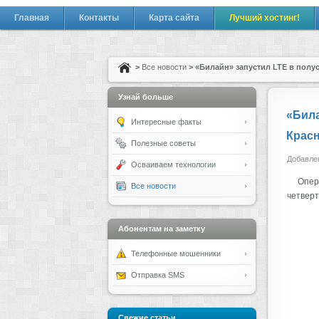
Главная
Контакты
Карта сайта
Лучший хостинг!
>
Все новости
> «Билайн» запустил LTE в полу
Узнай больше
«Била
Интересные факты
Красн
Полезные советы
Добавлен
Осваиваем технологии
Опер
Все новости
четверт
Абонентам на заметку
Телефонные мошенники
Отправка SMS
Свежие статьи