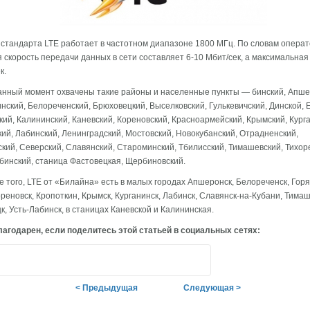
 стандарта LTE работает в частотном диапазоне 1800 МГц. По словам операт
 скорость передачи данных в сети составляет 6-10 Мбит/сек, а максимальная
к.
анный момент охвачены такие районы и населенные пункты — бинский, Апше
нский, Белореченский, Брюховецкий, Выселковский, Гулькевичский, Динской, Е
кий, Калининский, Каневский, Кореновский, Красноармейский, Крымский, Кург
ий, Лабинский, Ленинградский, Мостовский, Новокубанский, Отрадненский,
кий, Северский, Славянский, Староминский, Тбилисский, Тимашевский, Тихор
бинский, станица Фастовецкая, Щербиновский.
е того, LTE от «Билайна» есть в малых городах Апшеронск, Белореченск, Горя
ореновск, Кропоткин, Крымск, Курганинск, Лабинск, Славянск-на-Кубани, Тимаш
к, Усть-Лабинск, в станицах Каневской и Калининская.
агодарен, если поделитесь этой статьей в социальных сетях:
< Предыдущая
Следующая >