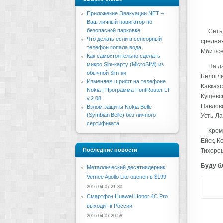
Приложение Эвакуации.NET –
Ваш личный навигатор по
безопасной парковке
Сеть
Что делать если в сенсорный
средняя
телефон попала вода
Мбит/се
Как самостоятельно сделать
микро Sim-карту (MicroSIM) из
На д
обычной Sim-ки
Белогли
Изменяем шрифт на телефоне
Кавказс
Nokia | Программа FontRouter LT
Кущевск
v.2.08
Павловс
Взлом защиты Nokia Belle
(Symbian Belle) без личного
Усть-Ла
сертификата
Кром
Ейск, К
Последние новости
Тихорец
Буду бл
Металлический десятиядерник
Vernee Apollo Lite оценен в $199
2016-04-07 21:30
Смартфон Huawei Honor 4C Pro
выходит в России
2016-04-07 20:58