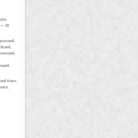
ора,
 — 36
ронский,
йский,
анинский,
ецкий,
чий Ключ,
евск,