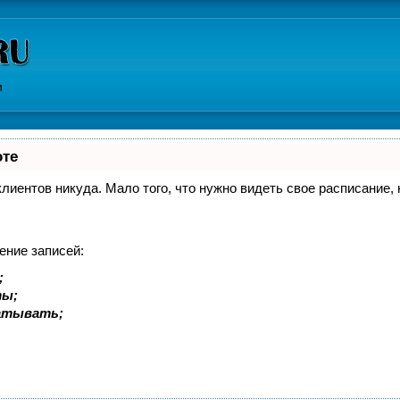
и
оте
 клиентов никуда. Мало того, что нужно видеть свое расписание
ение записей:
;
ты;
батывать;