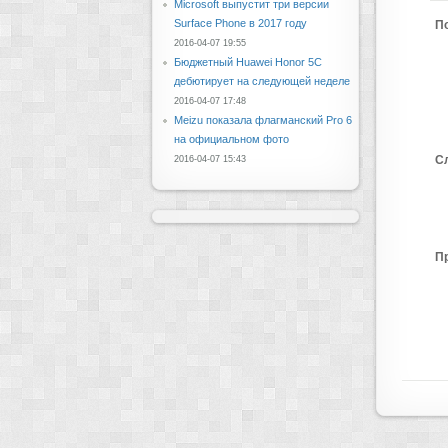
Microsoft выпустит три версии
Surface Phone в 2017 году
П
2016-04-07 19:55
Бюджетный Huawei Honor 5C
дебютирует на следующей неделе
2016-04-07 17:48
Meizu показала флагманский Pro 6
на официальном фото
С
2016-04-07 15:43
П