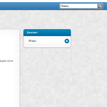
Контент
Игры
ации сети