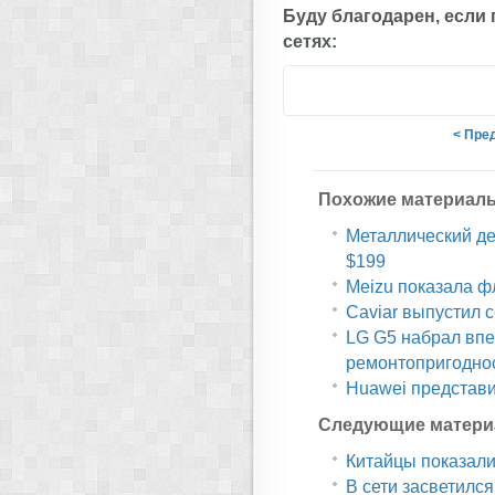
Буду благодарен, если
сетях:
< Пре
Похожие материал
Металлический дес
$199
Meizu показала ф
Caviar выпустил 
LG G5 набрал впе
ремонтопригодно
Huawei представи
Следующие матери
Китайцы показали
В сети засветилс