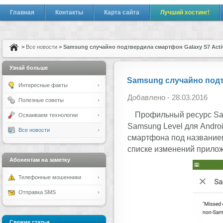
Главная
Контакты
Карта сайта
Лучший хостинг!
>
Все новости
> Samsung случайно подтвердила смартфон Galaxy S7 Acti
Узнай больше
Samsung случайно подт
Интересные факты
Добавлено - 28.03.2016
Полезные советы
Профильный ресурс Sa
Осваиваем технологии
Samsung Level для Andro
Все новости
смартфона под названием
списке изменений прило
Абонентам на заметку
Телефонные мошенники
Отправка SMS
Свежие статьи