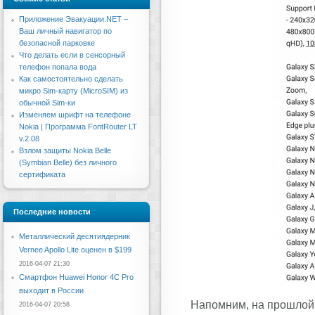
Приложение Эвакуации.NET –
Ваш личный навигатор по
безопасной парковке
Что делать если в сенсорный
телефон попала вода
Как самостоятельно сделать
микро Sim-карту (MicroSIM) из
обычной Sim-ки
Изменяем шрифт на телефоне
Nokia | Программа FontRouter LT
v.2.08
Взлом защиты Nokia Belle
(Symbian Belle) без личного
сертификата
Последние новости
Металлический десятиядерник
Vernee Apollo Lite оценен в $199
2016-04-07 21:30
Смартфон Huawei Honor 4C Pro
выходит в России
Напомним, на прошлой 
2016-04-07 20:58