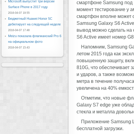
Microsoft выпустит три версии
смартфоне Samsung под
Surface Phone в 2017 году
момент тестирование у а
2016-04-07 19:55
смартфон вполне может 
Бюджетный Huawei Honor 5C
Samsung Galaxy S6 Active
дебютирует на следующей неделе
вывод можно сделать на
2016-04-07 17:48
Meizu показала флагманский Pro 6
S6 Active имеет номер G8
на официальном фото
Напомним, Samsung Gal
2016-04-07 15:43
летом 2015 года как экс
повышенную защиту, вклю
810G, что обеспечивает 
и ударов, а также возмож
метра в течение получаса
увеличена на 40% емкость
Отметим, что новые фл
Galaxy S7 edge уже облад
стекла и металла доволь
Приложение Samsung Le
бесплатной загрузки.