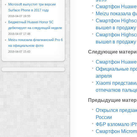
Microsoft выпустит три версии
Смартфон Huawei 
Surface Phone в 2017 году
Meizu показала ф
2016-04-07 19:55
Смартфон Highscr
Бюджетный Huawei Honor 5C
вышел в продажу
дебютирует на следующей неделе
Смартфон Highscr
2016-04-07 17:48
Meizu показала флагманский Pro 6
вышел в продажу
на официальном фото
Следующие матери
2016-04-07 15:43
Смартфон Huawei
Официальные прод
апреля
Xiaomi представи
отпечатков пальц
Предыдущие матер
Открылся предзак
России
ФБР взломало iP
Смартфон Microma