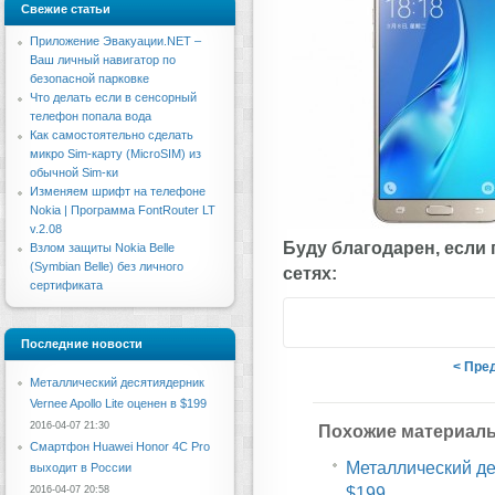
Свежие статьи
Приложение Эвакуации.NET –
Ваш личный навигатор по
безопасной парковке
Что делать если в сенсорный
телефон попала вода
Как самостоятельно сделать
микро Sim-карту (MicroSIM) из
обычной Sim-ки
Изменяем шрифт на телефоне
Nokia | Программа FontRouter LT
v.2.08
Буду благодарен, если
Взлом защиты Nokia Belle
(Symbian Belle) без личного
сетях:
сертификата
Последние новости
< Пре
Металлический десятиядерник
Vernee Apollo Lite оценен в $199
2016-04-07 21:30
Похожие материал
Смартфон Huawei Honor 4C Pro
Металлический дес
выходит в России
$199
2016-04-07 20:58