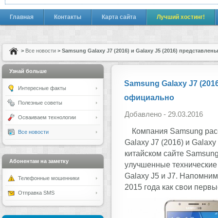
Главная
Контакты
Карта сайта
Лучший хостинг!
>
Все новости
> Samsung Galaxy J7 (2016) и Galaxy J5 (2016) представле
Узнай больше
Samsung Galaxy J7 (2016
Интересные факты
официально
Полезные советы
Добавлено - 29.03.2016
Осваиваем технологии
Компания Samsung расс
Все новости
Galaxy J7 (2016) и Galax
китайском сайте Samsun
Абонентам на заметку
улучшенные технические
Galaxy J5 и J7. Напомним
Телефонные мошенники
2015 года как свои перв
Отправка SMS