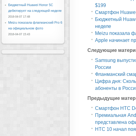
$199
Бюджетный Huawei Honor 5C
дебютирует на следующей неделе
Смартфон Huawei 
2016-04-07 17:48
Бюджетный Huawe
Meizu показала флагманский Pro 6
неделе
на официальном фото
Meizu показала ф
2016-04-07 15:43
Apple начинает п
Следующие матери
Samsung выпустил
России
Фланманский сма
Цифра дня: Скол
абоненты в Росс
Предыдущие матер
Смартфон HTC Des
Премиальная And
представлена оф
HTC 10 начал поя