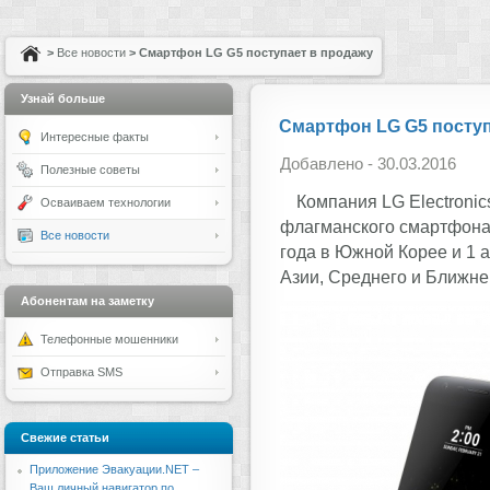
>
Все новости
> Смартфон LG G5 поступает в продажу
Узнай больше
Смартфон LG G5 поступ
Интересные факты
Добавлено - 30.03.2016
Полезные советы
Компания LG Electroni
Осваиваем технологии
флагманского смартфона 
Все новости
года в Южной Корее и 1 
Азии, Среднего и Ближне
Абонентам на заметку
Телефонные мошенники
Отправка SMS
Свежие статьи
Приложение Эвакуации.NET –
Ваш личный навигатор по