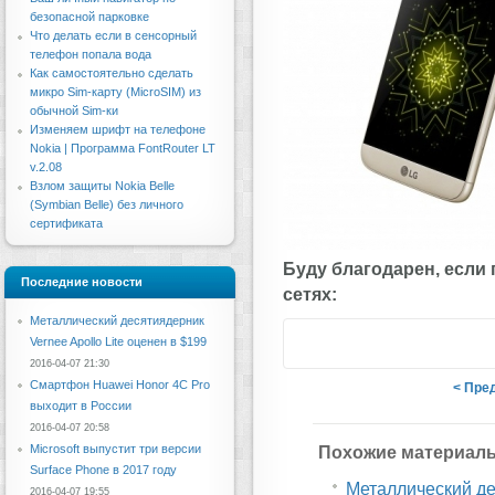
безопасной парковке
Что делать если в сенсорный
телефон попала вода
Как самостоятельно сделать
микро Sim-карту (MicroSIM) из
обычной Sim-ки
Изменяем шрифт на телефоне
Nokia | Программа FontRouter LT
v.2.08
Взлом защиты Nokia Belle
(Symbian Belle) без личного
сертификата
Буду благодарен, если
Последние новости
сетях:
Металлический десятиядерник
Vernee Apollo Lite оценен в $199
2016-04-07 21:30
Смартфон Huawei Honor 4C Pro
< Пре
выходит в России
2016-04-07 20:58
Microsoft выпустит три версии
Похожие материал
Surface Phone в 2017 году
Металлический дес
2016-04-07 19:55