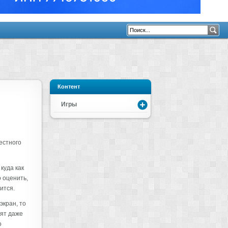
Контент
Игры
естного
куда как
о оценить,
ится.
экран, то
мят даже
о