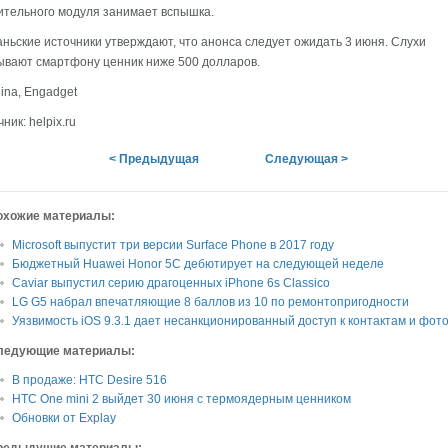
тельного модуля занимает вспышка.
аньские источники утверждают, что анонса следует ожидать 3 июня. Слухи
вают смартфону ценник ниже 500 долларов.
ina, Engadget
ник: helpix.ru
< Предыдущая
Следующая >
охожие материалы:
Microsoft выпустит три версии Surface Phone в 2017 году
Бюджетный Huawei Honor 5C дебютирует на следующей неделе
Caviar выпустил серию драгоценных iPhone 6s Classico
LG G5 набрал впечатляющие 8 баллов из 10 по ремонтопригодности
Уязвимость iOS 9.3.1 дает несанкционированный доступ к контактам и фот
ледующие материалы:
В продаже: HTC Desire 516
HTC One mini 2 выйдет 30 июня с термоядерным ценником
Обновки от Explay