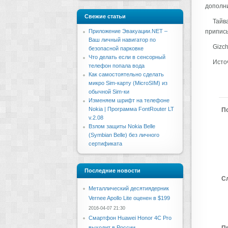
дополни
Свежие статьи
Тайв
Приложение Эвакуации.NET –
приписы
Ваш личный навигатор по
Gizch
безопасной парковке
Что делать если в сенсорный
Источ
телефон попала вода
Как самостоятельно сделать
микро Sim-карту (MicroSIM) из
обычной Sim-ки
Изменяем шрифт на телефоне
Nokia | Программа FontRouter LT
П
v.2.08
Взлом защиты Nokia Belle
(Symbian Belle) без личного
сертификата
Последние новости
С
Металлический десятиядерник
Vernee Apollo Lite оценен в $199
2016-04-07 21:30
Смартфон Huawei Honor 4C Pro
выходит в России