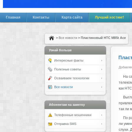
Главная
Контакты
Карта сайта
Лучший хостинг!
>
Все новости
> Пластиковый HTC M8St Ace
Узнай больше
Пласт
Интересные факты
Добавлен
Полезные советы
На с
Осваиваем технологии
телеком
Все новости
как HTC
Выгл
привлек
Абонентам на заметку
так ли 
Телефонные мошенники
По ра
ли умен
Отправка SMS
слухи. 