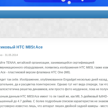
иковый HTC M8St Ace
о - 31.05.2014
айте TENAA, китайской организации, занимающейся сертификацией
муникационного оборудования, появились изображения HTC M8St, также изв
 Ace - пластиковой версии флагмана HTC One (M8).
ядит так себе. Изображение, опубликованное Engadget несколько дней назад, 
ательнее, да и расцветка поинтереснее. Однако тут нет вида спереди, так чт
малоэстетична решетка динамиков, или просто фото неудачное, пока не получ
зным данным HTC M8St Ace имеет то ли такой же, как M8, 5-дюймовый fullHD-
ьшенный до 4.7 дюйма. С более подробным списком характеристик не знако
Достоверно известно лишь, что аппарат лишен двойной задней камеры - мест