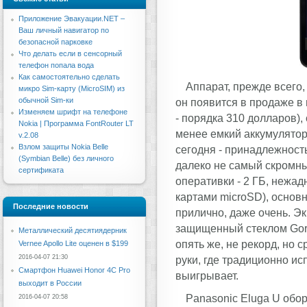
Приложение Эвакуации.NET –
Ваш личный навигатор по
безопасной парковке
Что делать если в сенсорный
телефон попала вода
Как самостоятельно сделать
Аппарат, прежде всего
микро Sim-карту (MicroSIM) из
обычной Sim-ки
он появится в продаже в 
Изменяем шрифт на телефоне
- порядка 310 долларов),
Nokia | Программа FontRouter LT
менее емкий аккумулятор
v.2.08
Взлом защиты Nokia Belle
сегодня - принадлежност
(Symbian Belle) без личного
далеко не самый скромн
сертификата
оперативки - 2 ГБ, нежа
картами microSD), основ
Последние новости
прилично, даже очень. Э
защищенный стеклом Goril
Металлический десятиядерник
опять же, не рекорд, но
Vernee Apollo Lite оценен в $199
2016-04-07 21:30
руки, где традиционно ис
Смартфон Huawei Honor 4C Pro
выигрывает.
выходит в России
Panasonic Eluga U обо
2016-04-07 20:58