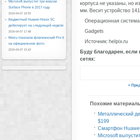
Microsoft выпустит три версии
корпуса не указаны, но из
Surface Phone в 2017 году
мм. Весит устройство 141
2016-04-07 19:55
Бюджетный Huawei Honor 5C
Операционная система -
дебютирует на следующей неделе
Gadgets
2016-04-07 17:48
Meizu показала флагманский Pro 6
Источник: helpix.ru
на официальном фото
2016-04-07 15:43
Буду благодарен, если
сетях:
< Пре
Похожие материал
Металлический дес
$199
Смартфон Huawei 
Microsoft выпусти