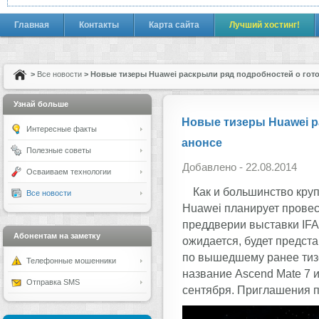
Главная
Контакты
Карта сайта
Лучший хостинг!
>
Все новости
> Новые тизеры Huawei раскрыли ряд подробностей о гот
Узнай больше
Новые тизеры Huawei р
Интересные факты
анонсе
Полезные советы
Добавлено - 22.08.2014
Осваиваем технологии
Как и большинство кру
Все новости
Huawei планирует провес
преддверии выставки IFA
Абонентам на заметку
ожидается, будет предст
по вышедшему ранее тизе
Телефонные мошенники
название Ascend Mate 7 
Отправка SMS
сентября. Приглашения 