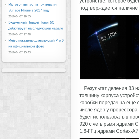
устройстве, которое буд
Microsoft выпустит три версии
подтверждается наличие 
Surface Phone в 2017 году
2016-04-07 19:55
Бюджетный Huawei Honor 5C
дебютирует на следующей неделе
2016-04-07 17:48
Meizu показала флагманский Pro 6
на официальном фото
2016-04-07 15:43
Результат деления 83 н
толщину корпуса устройс
коробки передач на ещё о
числе ядер у процессора
будет использовать в нов
920 с четырьмя ядрами Co
1,6-ГГц ядрами Cortex-A7