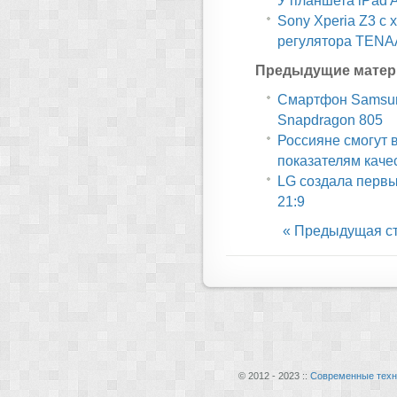
У планшета iPad A
Sony Xperia Z3 с 
регулятора TENA
Предыдущие матер
Смартфон Samsun
Snapdragon 805
Россияне смогут 
показателям каче
LG создала первы
21:9
« Предыдущая с
© 2012 - 2023 ::
Современные техн