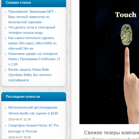
Свежие статьи
Приложение Эвакуации.NET –
Ваш личный навигатор по
безопасной парковке
Что делать если в сенсорный
телефон попала вода
Как самостоятельно сделать
микро Sim-карту (MicroSIM) из
обычной Sim-ки
Изменяем шрифт на телефоне
Nokia | Программа FontRouter LT
v.2.08
Взлом защиты Nokia Belle
(Symbian Belle) без личного
сертификата
Последние новости
Металлический десятиядерник
Vernee Apollo Lite оценен в $199
2016-04-07 21:30
Смартфон Huawei Honor 4C Pro
выходит в России
Свежие тизеры компани
2016-04-07 20:58