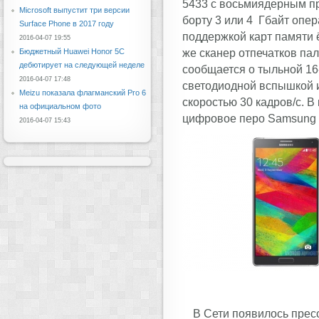
5433 с восьмиядерным пр
Microsoft выпустит три версии
борту 3 или 4 Гбайт опе
Surface Phone в 2017 году
поддержкой карт памяти ё
2016-04-07 19:55
же сканер отпечатков пал
Бюджетный Huawei Honor 5C
дебютирует на следующей неделе
сообщается о тыльной 16
2016-04-07 17:48
светодиодной вспышкой и
Meizu показала флагманский Pro 6
скоростью 30 кадров/с. В
на официальном фото
цифровое перо Samsung S
2016-04-07 15:43
В Сети появилось пресс