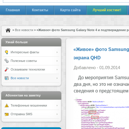
Главная
Контакты
Карта сайта
Лучший хостинг!
>
Все новости
> «Живое» фото Samsung Galaxy Note 4 и подтверждение 
Узнай больше
«Живое» фото Samsung 
Интересные факты
экрана QHD
Полезные советы
Добавлено - 01.09.2014
Осваиваем технологии
До мероприятия Samsun
Все новости
два дня, но это не означ
сведения о предстоящем 
Абонентам на заметку
Телефонные мошенники
Отправка SMS