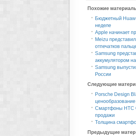
Похожие материал
Бюджетный Huawe
неделе
Apple начинает п
Meizu представил
отпечатков пальц
Samsung представ
аккумулятором на
Samsung выпустил
России
Следующие матери
Porsche Design Bl
ценообразование 
Смартфоны HTC On
продажи
Толщина смартфон
Предыдущие матер