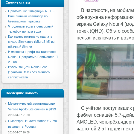
Свежие статьи
В частности, на мобил
Приложение Эвакуации.NET –
Ваш личный навигатор по
обнаружена информация,
безопасной парковке
экрана Galaxy Note 4 (м
Что делать если в сенсорный
точек (QHD). Об это сооб
телефон попала вода
Как самостоятельно сделать
нельзя исключать и возм
микро Sim-карту (MicroSIM) из
обычной Sim-ки
Изменяем шрифт на телефоне
Nokia | Программа FontRouter LT
v.2.08
Взлом защиты Nokia Belle
(Symbian Belle) без личного
сертификата
Последние новости
Металлический десятиядерник
С учётом поступивших 
Vernee Apollo Lite оценен в $199
фаблет оснащён 5,7-дюй
2016-04-07 21:30
Смартфон Huawei Honor 4C Pro
AMOLED, четырёхъядерны
выходит в России
частотой 2,5 Ггц для нек
2016-04-07 20:58